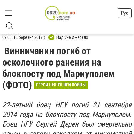
Рус
09:00, 13 березня 2018 р.
Надійне джерело
Винничанин погиб от
осколочного ранения на
блокпосту под Мариуполем
(ФОТО)
ГЕРОИ НЫНЕШНЕЙ ВОЙНЫ
22-летний боец НГУ погиб 21 сентября
2014 года на блокпосту под Мариуполем.
Б
о
ец НГУ Сергей Дерен был смертельно
ранен в голову осколком от минометной