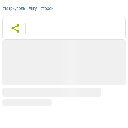
#Мариуполь
#нгу
#герой