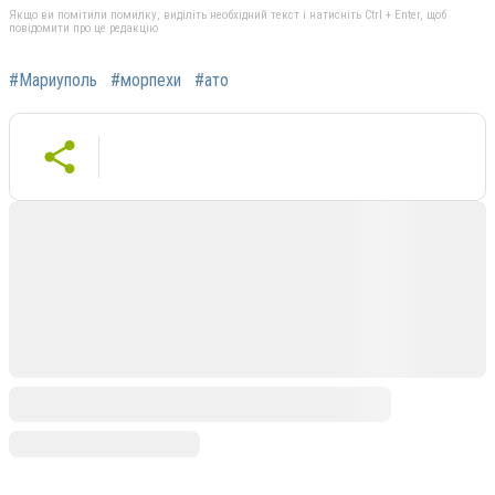
Якщо ви помітили помилку, виділіть необхідний текст і натисніть Ctrl + Enter, щоб
повідомити про це редакцію
#Мариуполь
#морпехи
#ато