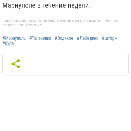
Мариуполе в течение недели.
Якщо ви помітили помилку, виділіть необхідний текст і натисніть Ctrl + Enter, щоб
повідомити про це редакцію
#Мариуполь
#Талаковка
#Водяное
#Лебедино
#шторм
#буря