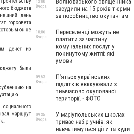
троительству
Волноваського священника
13:00
Вчора
нного бюджета
засудили на 15 років тюрми
дняшний день
за пособництво окупантам
тат горсовета
которым он не
Переселенці можуть не
10:06
Вчора
платити за частину
комунальних послуг у
мм денег из
покинутому житлі: які
умови
бюджету были
П’ятьох українських
09:53
Вчора
підлітків евакуювали з
субвенцию на
тимчасово окупованої
луатацию.
території, - ФОТО
социального
рывал маршрут
У маріупольських школах
09:35
Вчора
а.
триває набір учнів: як
навчатимуться діти та куди