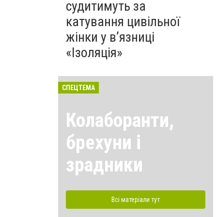
судитимуть за
катування цивільної
жінки у в’язниці
«Ізоляція»
СПЕЦТЕМА
Колаборанти,
брехуни і
зрадники
Всі матеріали тут