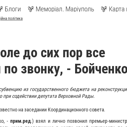
Блоги
Меморіал. Маріуполь
Карта 
ійна політика
оле до сих пор все
 по звонку, - Бойченк
субвенцию из государственного бюджета на реконструкц
 при содействии депутата Верховной Рады.
известно на заседании Координационного совета.
ко, -
прим.ред
.) взял и лично позвонил премьер-минист