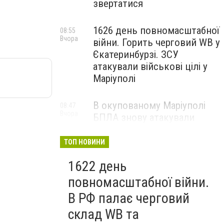
звертатися
1626 день повномасштабної
08:55
Вчора
війни. Горить черговий WB у
Єкатеринбурзі. ЗСУ
атакували військові цілі у
Маріуполі
В окупованому Маріуполі
08:47
Вчора
БПЛА знову атакували
енергетичну інфраструктуру,
— ВІДЕО
ТОП НОВИНИ
1622 день
повномасштабної війни.
В РФ палає черговий
склад WB та