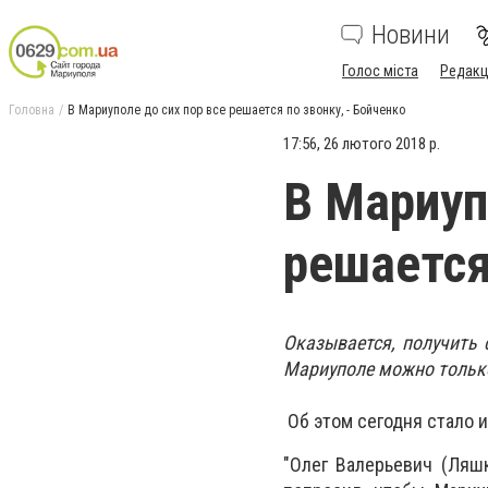
Новини
Голос міста
Редакц
Головна
В Мариуполе до сих пор все решается по звонку, - Бойченко
17:56, 26 лютого 2018 р.
В Мариуп
решается
Оказывается, получить 
Мариуполе можно только
Об этом сегодня стало 
"Олег Валерьевич (Ляш