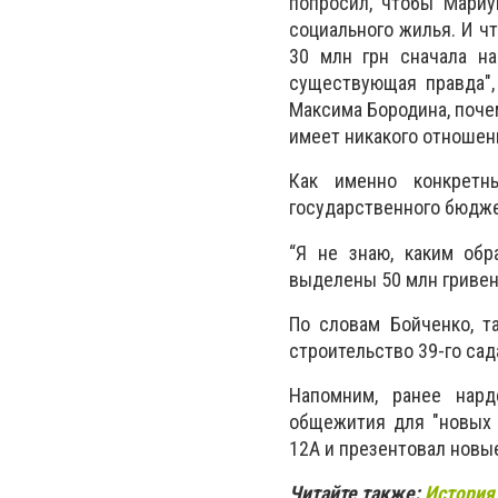
попросил, чтобы Мариу
социального жилья. И ч
30 млн грн сначала на
существующая правда",
Максима Бородина, поче
имеет никакого отношен
Как именно конкретн
государственного бюдже
“Я не знаю, каким об
выделены 50 млн гривен"
По словам Бойченко, т
строительство 39-го сад
Напомним, ранее нар
общежития для "новых 
12А и презентовал новы
Читайте также:
История 