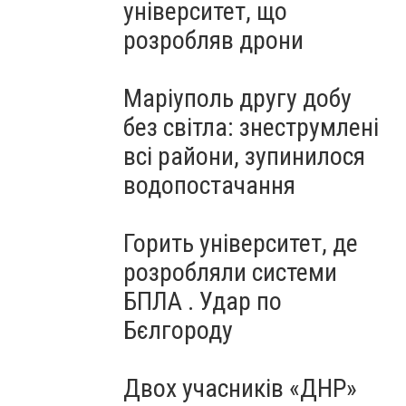
університет, що
розробляв дрони
Маріуполь другу добу
без світла: знеструмлені
всі райони, зупинилося
водопостачання
Горить університет, де
розробляли системи
БПЛА . Удар по
Бєлгороду
Двох учасників «ДНР»