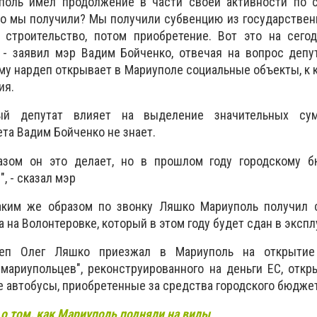
поль имел продолжение в части своей активности по с
то мы получили? Мы получили субвенцию из государстве
 строительство, потом приобретение. Вот это на сего
 - заявил мэр Вадим Бойченко, отвечая на вопрос депу
му нардеп открывает в Мариуполе социальные объекты, к 
ия.
ый депутат влияет на выделение значительных су
та Вадим Бойченко не знает.
разом он это делает, но в прошлом году городскому 
, - сказал мэр
аким же образом по звонку Ляшко Мариуполь получил 
а на Волонтеровке, который в этом году будет сдан в эксп
деп Олег Ляшко приезжал в Мариуполь на открытие 
мариупольцев", реконструированного на деньги ЕС, отк
е автобусы, приобретенные за средства городского бюджет
о том, как Мариуполь подняли на вилы