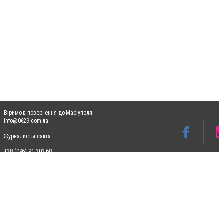
Віримо в повернення до Маріуполя
info@0629.com.ua
Журналисты сайта
+38 (096) 91 303 68
Допускається цитування матеріалів без отримання попередньої згоди 0629.com.ua за
пошукових систем гіперпосилання на цитовані статті не нижче другого абзацу в тек
Матеріали з плашками "Новини компаній", "Промо", "Партнерський матеріал", "Партнер
Реклама на сайті
Ф