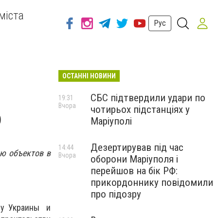
міста
Рус
ОСТАННІ НОВИНИ
СБС підтвердили удари по
19:31
Вчора
чотирьох підстанціях у
о
Маріуполі
Дезертирував під час
14:44
ию объектов в
Вчора
оборони Маріуполя і
перейшов на бік РФ:
прикордоннику повідомили
про підозру
ру Украины и