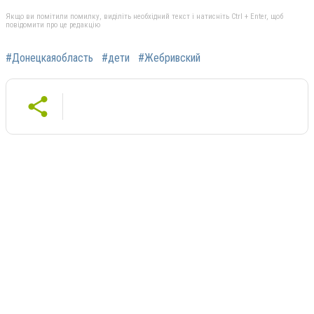
Якщо ви помітили помилку, виділіть необхідний текст і натисніть Ctrl + Enter, щоб
повідомити про це редакцію
#Донецкаяобласть
#дети
#Жебривский