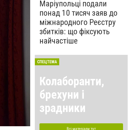
Маріупольці подали
понад 10 тисяч заяв до
міжнародного Реєстру
збитків: що фіксують
найчастіше
СПЕЦТЕМА
Колаборанти,
брехуни і
зрадники
Всі матеріали тут