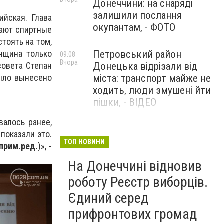
Донеччини: на снаряді
залишили послання
йская. Глава
окупантам, - ФОТО
вают спиртные
тоять на том,
Петровський район
нщина только
09:08
Вчора
Донецька відрізали від
совета Степан
міста: транспорт майже не
было вынесено
ходить, люди змушені йти
пішки, - ВІДЕО
валось ранее,
1624 день повномасштабної
08:54
показали это.
Вчора
війни. РФ вдарила
ТОП НОВИНИ
прим.ред.
)», -
«Іскандерами» по Київщині і
На Донеччині відновив
столиці. 15 людей загинули.
В Росії палають
роботу Реєстр виборців.
енергопідстанції та
Єдиний серед
черговий WB
прифронтових громад