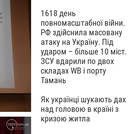
1618 день
повномасштабної війни.
РФ здійснила масовану
атаку на Україну. Під
ударом – більше 10 міст.
ЗСУ вдарили по двох
складах WB і порту
Тамань
Як українці шукають дах
над головою в країні з
кризою житла