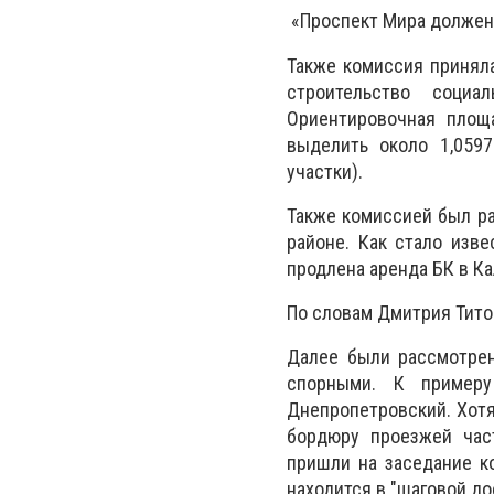
«Проспект Мира должен 
Также комиссия принял
строительство соци
Ориентировочная площа
выделить около 1,059
участки).
Также комиссией был р
районе. Как стало изве
продлена аренда БК в К
По словам Дмитрия Тито
Далее были рассмотрен
спорными. К пример
Днепропетровский. Хотя
бордюру проезжей час
пришли на заседание ко
находится в "шаговой до