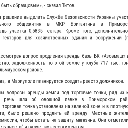
быть образцовым», - сказал Титов.
а решение выделить Службе Безопасности Украины участ
ального общежития в МКР Бригантина в Приморс
дь участка 0,5835 гектара. Кроме того, дополнительно
7 гектаров для хозяйственных зданий и сооружений (
ассмотрен вопрос продления аренды базы БК «Азовмаш» 
стно, задолженность по этой земле у клуба 717 тыс. гр
альмиусском районе.
ва, в Мариуполе планируется создать реестр должников.
ы вопросы аренды земли под торговые точки, ряд из 
у речь шла об овощной лавке в Приморском рай
 торговая точка установлена на зеленой зоне и в плотну
ти, было решено продлить ей аренду. Местные жител
миссии, чтобы встать на защиту магазина. Они отметили
ступности" и радует их ассортиментом.