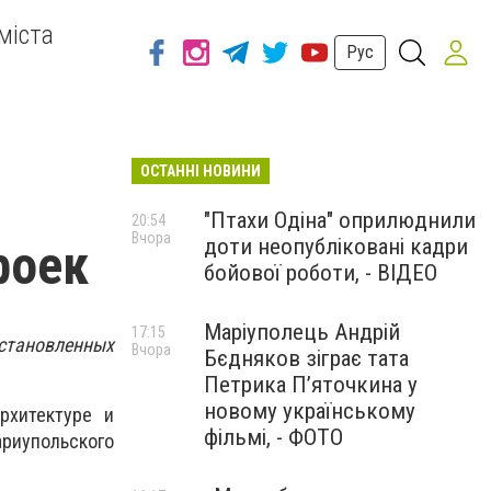
міста
Рус
ОСТАННІ НОВИНИ
"Птахи Одіна" оприлюднили
20:54
Вчора
доти неопубліковані кадри
роек
бойової роботи, - ВІДЕО
Маріуполець Андрій
17:15
становленных
Вчора
Бєдняков зіграє тата
Петрика П’яточкина у
новому українському
рхитектуре и
фільмі, - ФОТО
риупольского