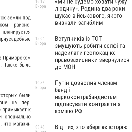
«Ми не будемо ховати чужу
16:17
Вчора
людину». Родина два роки
шукає військового, якого
ок земли под
визнали загиблим
ком районе.
 планируется
Вступників із ТОТ
приусадебные
15:04
Вчора
змушують робити селфі та
надсилати геолокацію:
в Приморском
правозахисники звернулися
н. Также была
до МОН
Путін дозволив членам
10:56
Вчора
банд і
которых были
наркоконтрабандистам
оне на пер.
підписувати контракти з
ю примыкает к
армією РФ
и специально
, что магазин
Від тих, хто зберігає історію
09:43
Вчора