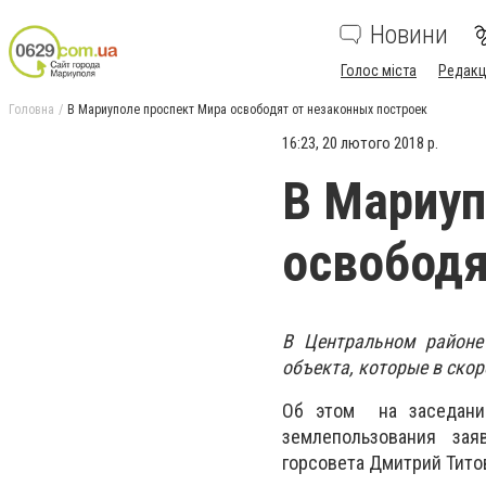
Новини
Голос міста
Редакц
Головна
В Мариуполе проспект Мира освободят от незаконных построек
16:23, 20 лютого 2018 р.
В Мариуп
освободя
В Центральном районе
объекта, которые в ско
Об этом на заседании
землепользования зая
горсовета Дмитрий Тито