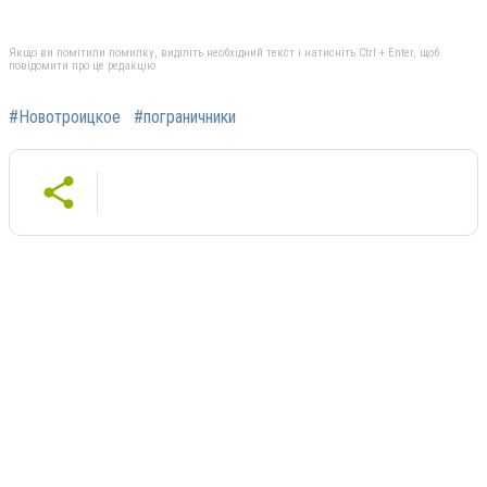
Якщо ви помітили помилку, виділіть необхідний текст і натисніть Ctrl + Enter, щоб
повідомити про це редакцію
#Новотроицкое
#пограничники