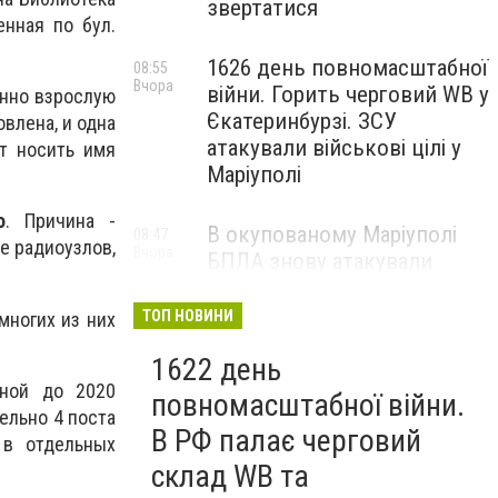
звертатися
енная по бул.
1626 день повномасштабної
08:55
Вчора
війни. Горить черговий WB у
енно взрослую
Єкатеринбурзі. ЗСУ
влена, и одна
атакували військові цілі у
ет носить имя
Маріуполі
о
. Причина -
В окупованому Маріуполі
08:47
е радиоузлов,
Вчора
БПЛА знову атакували
енергетичну інфраструктуру,
— ВІДЕО
ТОП НОВИНИ
многих из них
1622 день
нной до 2020
повномасштабної війни.
ельно 4 поста
В РФ палає черговий
 в отдельных
склад WB та