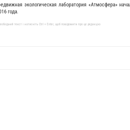
редвижная экологическая лаборатория «Атмосфера» нача
16 года.
бхідний текст і натисніть Ctrl + Enter, щоб повідомити про це редакцію