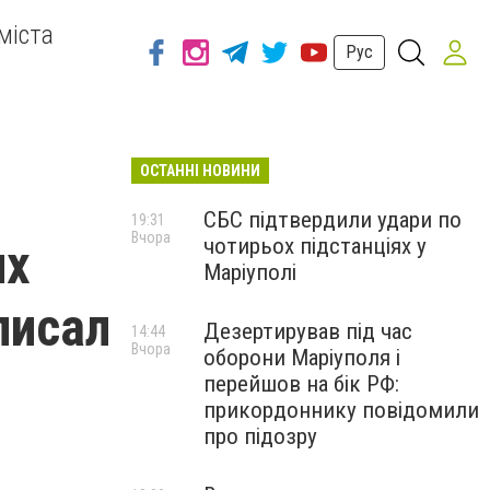
міста
Рус
ОСТАННІ НОВИНИ
СБС підтвердили удари по
19:31
Вчора
чотирьох підстанціях у
их
Маріуполі
писал
Дезертирував під час
14:44
Вчора
оборони Маріуполя і
перейшов на бік РФ:
прикордоннику повідомили
про підозру