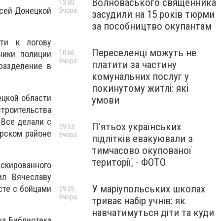
Волноваського священника
13:00
всей Донецкой
Вчора
засудили на 15 років тюрми
за пособництво окупантам
сти к логову
Переселенці можуть не
10:06
ники полиции
Вчора
платити за частину
разделение в
комунальних послуг у
покинутому житлі: які
ецкой области
умови
строительства
 Все делали с
П’ятьох українських
09:53
орском районе
Вчора
підлітків евакуювали з
тимчасово окупованої
території, - ФОТО
аскированного
ил Вячеславу
У маріупольських школах
сте с бойцами
09:35
Вчора
триває набір учнів: як
навчатимуться діти та куди
на Библиотека