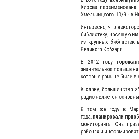
Кирова переименована в
Хмельницкого, 10/9 - в Н
Интересно, что некотор
библиотеку, носящую им
из крупных библиотек 
Великого Кобзаря.
В 2012 году
горожан
значительное повышение
которые раньше были в 
К слову, большинство а
радио является основн
В том же году в Мари
года,
планировали прио
мониторинга. Она приз
районах и информироват