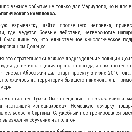
шло важное событие не только для Мариуполя, но и для 
логического комплекса.
ную взрывчатку, найти пропавшего человека, приве
ти, где ведутся боевые действия, четвероногие напар
 было лишь то, что единственное кинологическое под
упированном Донецке.
я это стратегически важное подразделение полиции Дон
 идеи до ее воплощения прошло полгода, а сам процесс 
- генерал Аброськин дал старт проекту в июне 2016 года.
асположилось на территории бывшего пансионата в Прим
 моря.
ом» стал пес Туман. Он - специалист по выявлению зам
и настоящий «спецназовец». Немецкую овчарку подар
ь сельсовета Сартаны. Служебный пес тренировался вме
 выезжал на обучение на полигон.
ировали мариупольские библиотеки
- им дали новые име