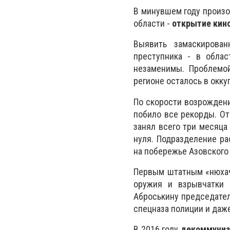
В минувшем году произо
области -
открытие кино
Выявить замаскирован
преступника - в облас
незаменимы. Проблемой
регионе осталось в окк
По скорости возрождени
побило все рекорды. От
занял всего три месяца 
нуля. Подразделение р
на побережье Азовского
Первым штатным «нюхач
оружия и взрывчатки 
Аброськину председател
спецназа полиции и даже
В 2016 году
декоммуниз