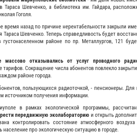
 Тараса Шевченко, а библиотека им. Гайдара, располож
иколая Гоголя.
ое время назад по причине нерентабельности закрыли им
я Тараса Шевченко. Теперь справедливость будет восстано
в густонаселенном районе по пр. Металлургов, 121 буд
е массово отказывались от услуг проводного ради
 тарифов. Сокращение числа абонентов повлекло закрыти
каждом районе города.
бонентов, пользующихся радиоточкой, - пенсионеры. Для 
ым источником получения информации.
уполе в рамках экологической программы, рассчита
брести передвижную эколабораторию
и открыть дополнит
вана контролировать состояние атмосферного воздуха
ь население про экологическую ситуацию в городе.