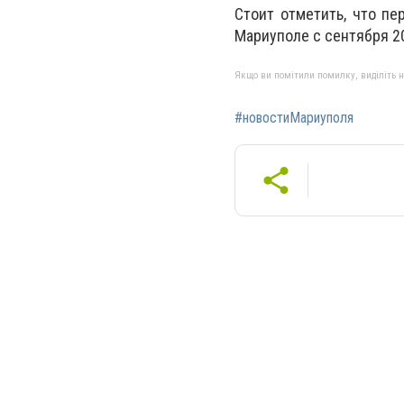
Стоит отметить, что пе
Мариуполе с сентября 20
Якщо ви помітили помилку, виділіть нео
#новостиМариуполя