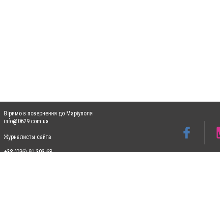
Віримо в повернення до Маріуполя
info@0629.com.ua
Журналисты сайта
+38 (096) 91 303 68
Допускається цитування матеріалів без отримання попередньої згоди 0629.com.ua за
пошукових систем гіперпосилання на цитовані статті не нижче другого абзацу в тек
Матеріали з плашками "Новини компаній", "Промо", "Партнерський матеріал", "Партнер
Реклама на сайті
Ф