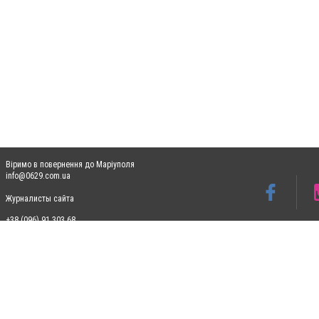
Віримо в повернення до Маріуполя
info@0629.com.ua
Журналисты сайта
+38 (096) 91 303 68
Допускається цитування матеріалів без отримання попередньої згоди 0629.com.ua за
пошукових систем гіперпосилання на цитовані статті не нижче другого абзацу в тек
Матеріали з плашками "Новини компаній", "Промо", "Партнерський матеріал", "Партнер
Реклама на сайті
Ф