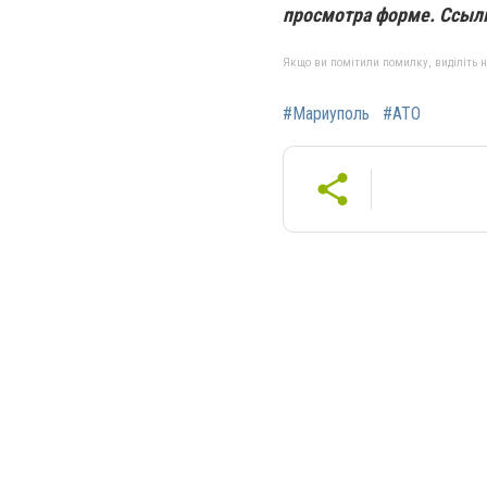
просмотра форме. Ссылк
Якщо ви помітили помилку, виділіть нео
#Мариуполь
#АТО