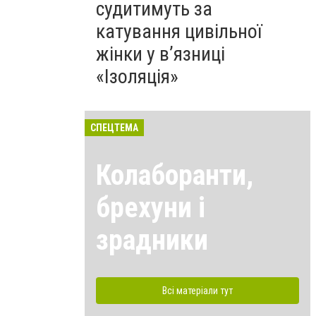
судитимуть за
катування цивільної
жінки у в’язниці
«Ізоляція»
СПЕЦТЕМА
Колаборанти,
брехуни і
зрадники
Всі матеріали тут