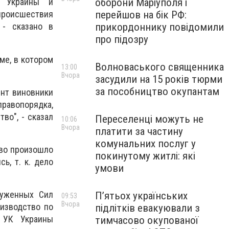
оборони Маріуполя і
х Украины и
перейшов на бік РФ:
роисшествия
прикордоннику повідомили
 - сказано в
про підозру
ме, в котором
Волноваського священника
13:00
Вчора
засудили на 15 років тюрми
за пособництво окупантам
ент виновники
равопорядка,
во", - сказал
Переселенці можуть не
10:06
Вчора
платити за частину
комунальних послуг у
тво произошло
покинутому житлі: які
ь, т. к. дело
умови
руженных Сил
П’ятьох українських
09:53
Вчора
изводство по
підлітків евакуювали з
5 УК Украины
тимчасово окупованої