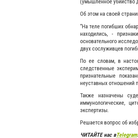
(умышленное убийство д
Об этом на своей стран
“На теле погибших обна
находились, - признак
основательного исследо
двух сослуживцев погибш
По ее словам, в наст
следственные эксперим
признательные показа
неуставных отношений 
Также назначены судеб
иммунологические, цит
экспертизы.
Решается вопрос об изб
ЧИТАЙТЕ нас в
Telegram