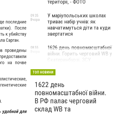
території, - ФОТО
У маріупольських школах
09:35
Вчора
триває набір учнів: як
где последние
навчатимуться діти та куди
атки). После
звертатися
ть к убийству
ла Сарган.
1626 день повномасштабної
08:55
ов проведены
Вчора
війни. Горить черговий WB у
предоставили
Єкатеринбурзі. ЗСУ
ого на почве
атакували військові цілі у
Маріуполі
ТОП НОВИНИ
листические,
1622 день
генетические
повномасштабної війни.
В РФ палає черговий
.
склад WB та
ь удобной для