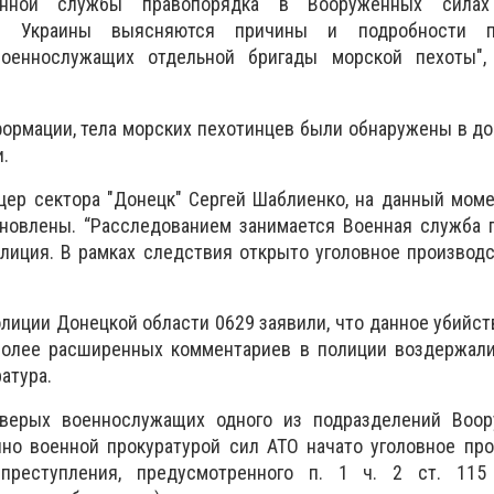
оенной службы правопорядка в Вооруженных сила
ии Украины выясняются причины и подробности п
военнослужащих отдельной бригады морской пехоты",
ормации, тела морских пехотинцев были обнаружены в до
.
цер сектора "Донецк" Сергей Шаблиенко, на данный мом
новлены. “Расследованием занимается Военная служба п
олиция. В рамках следствия открыто уголовное производст
лиции Донецкой области 0629 заявили, что данное убийс
более расширенных комментариев в полиции воздержалис
атура.
тверых военнослужащих одного из подразделений Воо
но военной прокуратурой сил АТО начато уголовное про
 преступления, предусмотренного п. 1 ч. 2 ст. 11