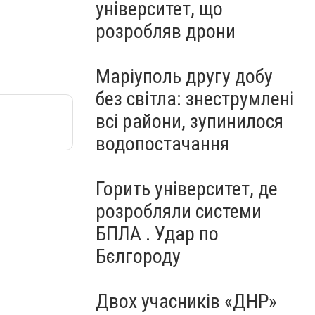
університет, що
розробляв дрони
Маріуполь другу добу
без світла: знеструмлені
всі райони, зупинилося
водопостачання
Горить університет, де
розробляли системи
БПЛА . Удар по
Бєлгороду
Двох учасників «ДНР»