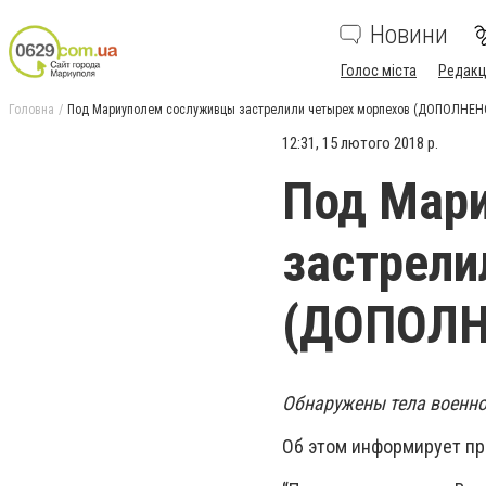
Новини
Голос міста
Редакц
Головна
Под Мариуполем сослуживцы застрелили четырех морпехов (ДОПОЛНЕН
12:31, 15 лютого 2018 р.
Под Мар
застрели
(ДОПОЛН
Обнаружены тела военн
Об этом информирует пр