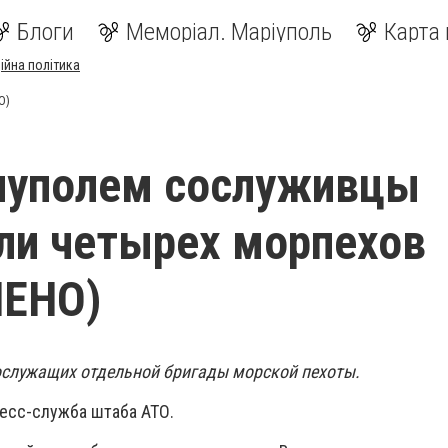
Блоги
Меморіал. Маріуполь
Карта 
ійна політика
О)
иуполем сослуживцы
ли четырех морпехов
ЕНО)
ослужащих отдельной бригады морской пехоты.
есс-служба штаба АТО.