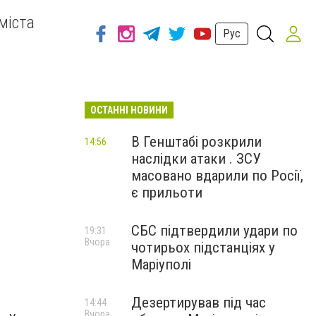
міста
Рус
ОСТАННІ НОВИНИ
В Генштабі розкрили
14:56
наслідки атаки . ЗСУ
масовано вдарили по Росії,
є прильоти
СБС підтвердили удари по
19:31
Вчора
чотирьох підстанціях у
Маріуполі
Дезертирував під час
14:44
Вчора