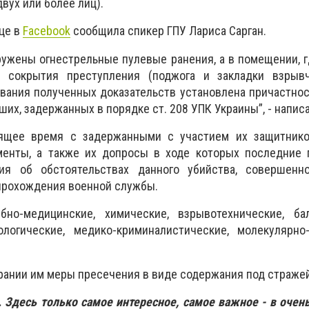
вух или более лиц).
ице в
Fаcebook
сообщила спикер ГПУ Лариса Сарган.
ружены огнестрельные пулевые ранения, а в помещении, 
и сокрытия преступления (поджога и закладки взрывч
вания полученных доказательств установлена ​​причастнос
их, задержанных в порядке ст. 208 УПК Украины”, - написа
оящее время с задержанными с участием их защитник
енты, а также их допросы в ходе которых последние 
ния об обстоятельствах данного убийства, совершенн
прохождения военной службы.
но-медицинские, химические, взрывотехнические, бал
ологические, медико-криминалистические, молекулярно-
рании им меры пресечения в виде содержания под стражей
. Здесь только самое интересное, самое важное - в очен