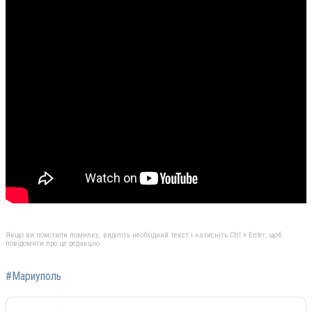
Якщо ви помітили помилку, виділіть необхідний текст і натисніть Ctrl + Enter, щоб
повідомити про це редакцію
#Мариуполь