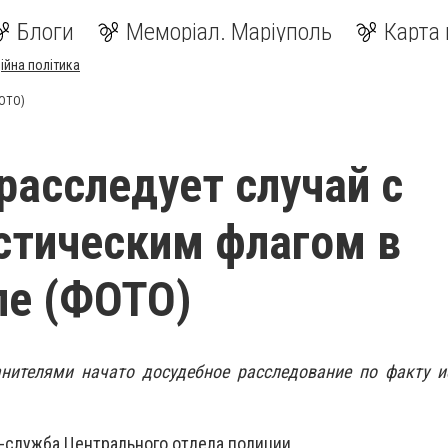
Блоги
Меморіал. Маріуполь
Карта 
ійна політика
ФОТО)
расследует случай с
стическим флагом в
ле (ФОТО)
нителями начато досудебное расследование по факту и
-служба Центрального отдела полиции.