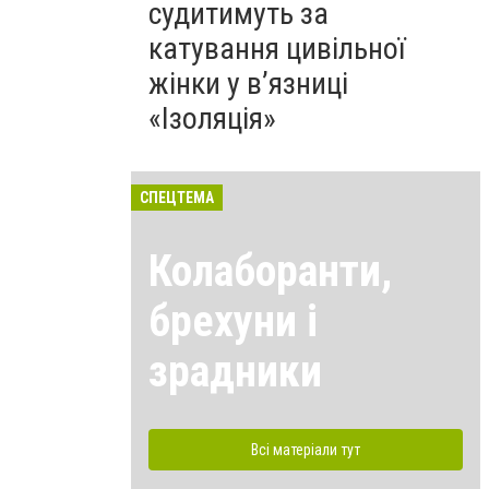
судитимуть за
катування цивільної
жінки у в’язниці
«Ізоляція»
СПЕЦТЕМА
Колаборанти,
брехуни і
зрадники
Всі матеріали тут