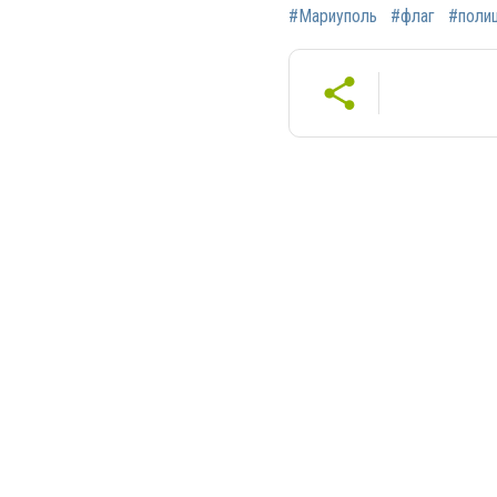
#Мариуполь
#флаг
#поли