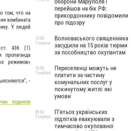
оборони Маріуполя і
перейшов на бік РФ:
о том, что на
прикордоннику повідомили
тия комбината
про підозру
лику. У людей
Волноваського священника
13:00
7 серпня
засудили на 15 років тюрми
ст. 436 (1)
за пособництво окупантам
и пропаганда
ных режимов»
Переселенці можуть не
10:06
7 серпня
платити за частину
ыясняются", -
комунальних послуг у
покинутому житлі: які
умови
чан подняли
П’ятьох українських
09:53
7 серпня
підлітків евакуювали з
тимчасово окупованої