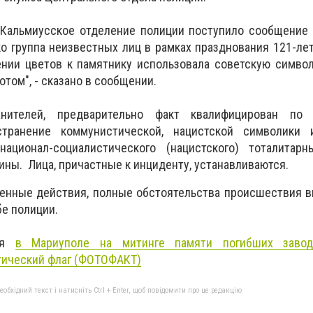
 Кальмиусское отделение полиции поступило сообщение 
 группа неизвестных лиц в рамках празднования 121-ле
ении цветов к памятнику использовала советскую симво
отом", - сказано в сообщении.
нителей, предварительно факт квалифицирован по 
остранение коммунистической, нацистской символики 
национал-социалистического (нацистского) тоталитар
ины. Лица, причастные к инциденту, устанавливаются.
енные действия, полные обстоятельства происшествия в
е полиции.
дня
в Мариуполе на митинге памяти погибших завод
ический флаг (ФОТОФАКТ)
бхідний текст і натисніть Ctrl + Enter, щоб повідомити про це редакцію