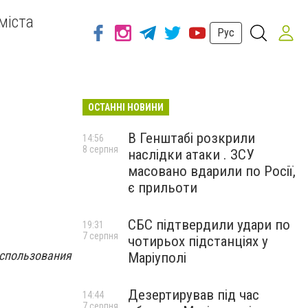
міста
Рус
ОСТАННІ НОВИНИ
В Генштабі розкрили
14:56
8 серпня
наслідки атаки . ЗСУ
масовано вдарили по Росії,
є прильоти
СБС підтвердили удари по
19:31
7 серпня
чотирьох підстанціях у
спользования
Маріуполі
Дезертирував під час
14:44
7 серпня