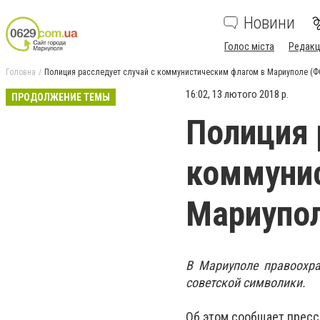
Новини
Голос міста
Редакц
Головна
Полиция расследует случай с коммунистическим флагом в Мариуполе (
16:02, 13 лютого 2018 р.
ПРОДОЛЖЕНИЕ ТЕМЫ
Полиция 
коммуни
Мариупо
В Мариуполе правоохра
советской символики.
Об этом сообщает пресс