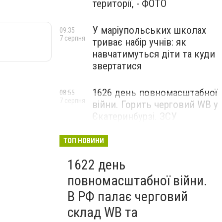
території, - ФОТО
У маріупольських школах
09:35
7 серпня
триває набір учнів: як
навчатимуться діти та куди
звертатися
1626 день повномасштабної
08:55
7 серпня
війни. Горить черговий WB у
Єкатеринбурзі. ЗСУ
атакували військові цілі у
Маріуполі
ТОП НОВИНИ
1622 день
повномасштабної війни.
В РФ палає черговий
склад WB та