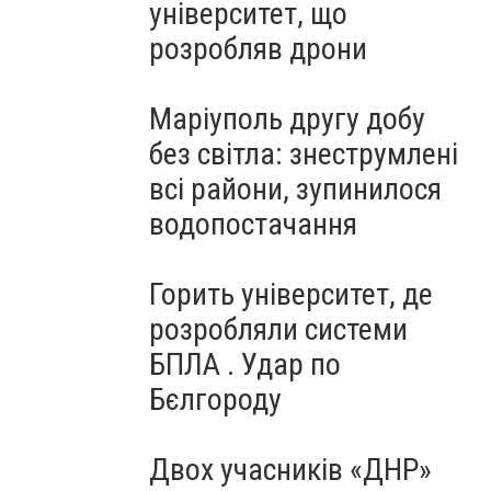
університет, що
розробляв дрони
Маріуполь другу добу
без світла: знеструмлені
всі райони, зупинилося
водопостачання
Горить університет, де
розробляли системи
БПЛА . Удар по
Бєлгороду
Двох учасників «ДНР»