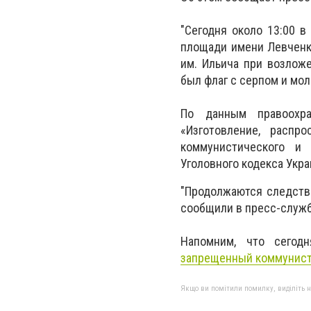
"Сегодня около 13:00 в
площади имени Левченко
им. Ильича при возлож
был флаг с серпом и мол
По данным правоохра
«Изготовление, распр
коммунистического и 
Уголовного кодекса Укра
"Продолжаются следств
сообщили в пресс-служб
Напомним, что сего
запрещенный коммунист
Якщо ви помітили помилку, виділіть нео