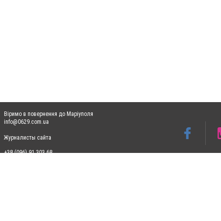
Віримо в повернення до Маріуполя
info@0629.com.ua
Журналисты сайта
+38 (096) 91 303 68
Допускається цитування матеріалів без отримання попередньої згоди 0629.com.ua за
пошукових систем гіперпосилання на цитовані статті не нижче другого абзацу в тек
Матеріали з плашками "Новини компаній", "Промо", "Партнерський матеріал", "Партнер
Реклама на сайті
Ф