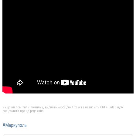
Якщо ви помітили помилку, виділіть необхідний текст і натисніть Ctrl + Enter, щоб
повідомити про це редакцію
#Мариуполь