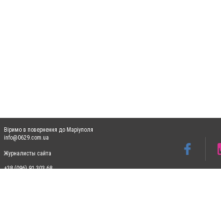
Віримо в повернення до Маріуполя
info@0629.com.ua
Журналисты сайта
+38 (096) 91 303 68
Допускається цитування матеріалів без отримання попередньої згоди 0629.com.ua за
пошукових систем гіперпосилання на цитовані статті не нижче другого абзацу в тек
Матеріали з плашками "Новини компаній", "Промо", "Партнерський матеріал", "Партнер