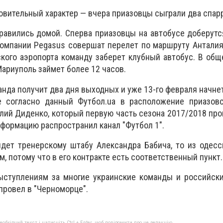
овительный характер — вчера приазовцы сыграли два спарр
авились домой. Сперва приазовцы на автобусе доберутс
компании Pegasus совершат перелет по маршруту Антали
кого аэропорта команду заберет клубный автобус. В об
ариуполь займет более 12 часов.
нда получит два дня выходных и уже 13-го февраля начнет
е согласно данный Футбол.ua в расположение приазов
лий Диденко, который первую часть сезона 2017/2018 про
нформацию распространил канал "Футбол 1".
дет тренерскому штабу Александра Бабича, то из одесс
, потому что в его контракте есть соответственный пункт.
ыступлениям за многие украинские команды и российски
провел в "Черноморце".
бхідний текст і натисніть Ctrl + Enter, щоб повідомити про це редакцію