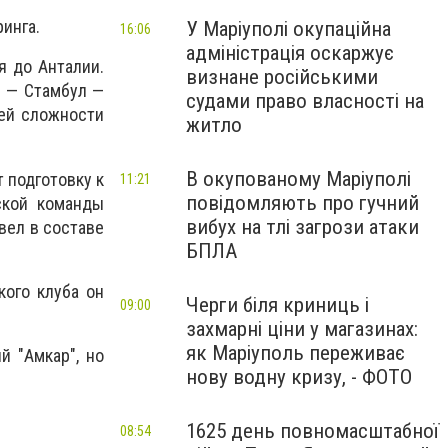
инга.
У Маріуполі окупаційна
16:06
адміністрація оскаржує
я до Анталии.
визнане російськими
я — Стамбул —
судами право власності на
щей сложности
житло
В окупованому Маріуполі
 подготовку к
11:21
повідомляють про гучний
ской команды
вибух на тлі загрози атаки
вел в составе
БПЛА
кого клуба он
Черги біля криниць і
09:00
захмарні ціни у магазинах:
як Маріуполь переживає
й "Амкар", но
нову водну кризу, - ФОТО
1625 день повномасштабної
08:54