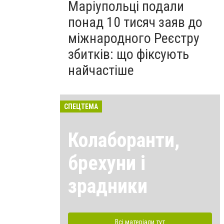
Маріупольці подали
понад 10 тисяч заяв до
міжнародного Реєстру
збитків: що фіксують
найчастіше
СПЕЦТЕМА
Колаборанти,
брехуни і
зрадники
Всі матеріали тут