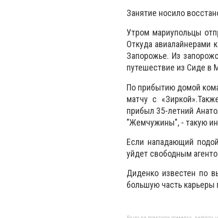
Занятие носило восстан
Утром мариупольцы отпр
Откуда авиалайнерами 
Запорожье. Из запорожс
путешествие из Сиде в М
По прибытию домой кома
матчу с «Зиркой».Такж
прибыл 35-летний Анато
"Жемчужины", - такую и
Если нападающий подой
уйдет свободным агентом
Диденко известен по в
большую часть карьеры 
Якщо ви помітили помилку, виділіть нео