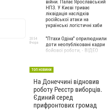
війни. Палає Ярославський
НПЗ. У Києві триває
ліквідація наслідків
російської атаки на
українські логістичні хаби
"Птахи Одіна" оприлюднили
20:54
Вчора
доти неопубліковані кадри
бойової роботи, - ВІДЕО
Маріуполець Андрій
17:15
Вчора
Бєдняков зіграє тата
ТОП НОВИНИ
Петрика П’яточкина у
На Донеччині відновив
новому українському
фільмі, - ФОТО
роботу Реєстр виборців.
Єдиний серед
прифронтових громад