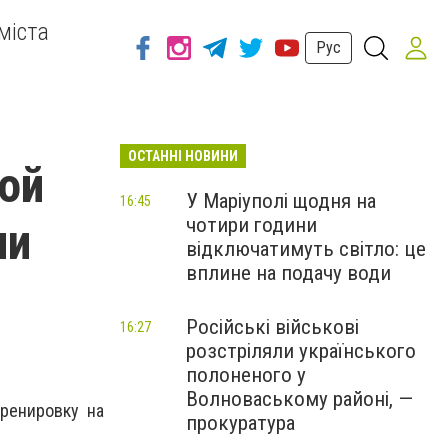
міста
Рус
ОСТАННІ НОВИНИ
ой
У Маріуполі щодня на
16:45
чотири години
ии
відключатимуть світло: це
вплине на подачу води
Російські військові
16:27
розстріляли українського
полоненого у
Волноваському районі, —
тренировку на
прокуратура