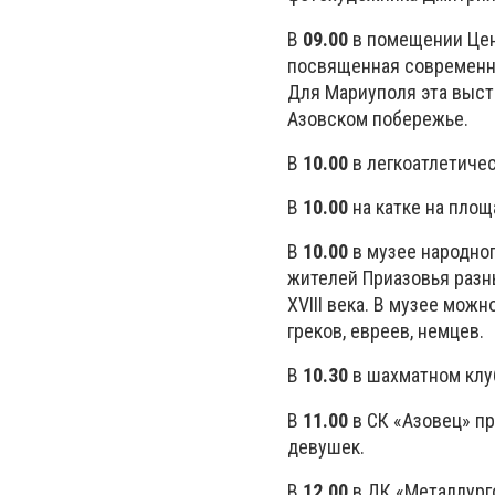
В
09.00
в помещении Цен
посвященная современно
Для Мариуполя эта выста
Азовском побережье.
В
10.00
в легкоатлетичес
В
10.00
на катке на площ
В
10.00
в музее народно
жителей Приазовья разн
XVIII века. В музее можн
греков, евреев, немцев.
В
10.30
в шахматном клу
В
11.00
в СК «Азовец» п
девушек.
В
12.00
в ДК «Металлург