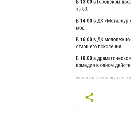
В
13.00
в Городском двор
за 50.
В
14.00
в ДК «Металлурго
мод .
В
16.00
в ДК молодежно 
старшего поколения.
В
18.00
в драматическом 
комедия в одном действ
Якщо ви помітили помилку, виділіть нео