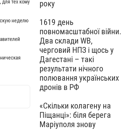
 для тех кому
року
тскую неделю
1619 день
повномасштабної війни.
тавителей
Два склади WB,
черговий НПЗ і щось у
оническая
Дагестані – такі
результати нічного
полювання українських
дронів в РФ
«Скільки колагену на
Піщанці»: біля берега
Маріуполя знову