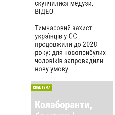
скупчилися медузи, —
ВІДЕО
Тимчасовий захист
українців у ЄС
продовжили до 2028
року: для новоприбулих
чоловіків запровадили
нову умову
СПЕЦТЕМА
Колаборанти,