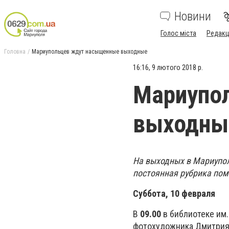
Новини
Голос міста
Редакц
Головна
Мариупольцев ждут насыщенные выходные
16:16, 9 лютого 2018 р.
Мариупо
выходны
На выходных в Мариупол
постоянная рубрика пом
Суббота, 10 февраля
В
09.00
в библиотеке им.
фотохудожника Дмитрия 