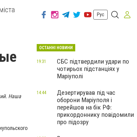
міста
Рус
ОСТАННІ НОВИНИ
ные
СБС підтвердили удари по
19:31
чотирьох підстанціях у
Маріуполі
Дезертирував під час
14:44
тий. Наша
оборони Маріуполя і
перейшов на бік РФ:
прикордоннику повідомили
про підозру
риупольского