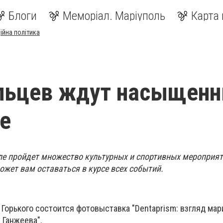
Блоги
Меморіал. Маріуполь
Карта 
ійна політика
льцев ждут насыщен
е
е пройдет множество культурных и спортивных мероприя
ожет вам оставаться в курсе всех событий.
 Горького состоится фотовыставка "Dentaprism: взгляд ма
Ганжеева".