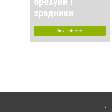
брехуни і
зрадники
Всі матеріали тут