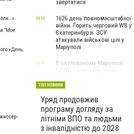
звертатися
1626 день повномасштабної
лк...».
08:55
війни. Горить черговий WB у
ии "Мое
Єкатеринбурзі. ЗСУ
атакували військові цілі у
Маріуполі
ого «День,
В окупованому Маріуполі
08:47
БПЛА знову атакували
енергетичну інфраструктуру,
— ВІДЕО
ТОП НОВИНИ
Уряд продовжив
програму догляду за
ежиссёр-
літніми ВПО та людьми
з інвалідністю до 2028