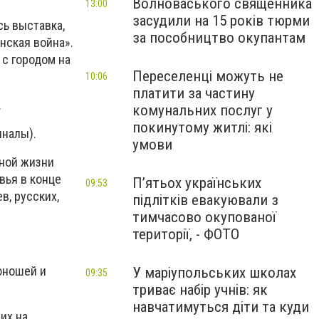
Волноваського священника
13:00
засудили на 15 років тюрми
ь выставка,
за пособництво окупантам
нская война».
 с городом на
Переселенці можуть не
10:06
платити за частину
.
комунальних послуг у
покинутому житлі: які
иналы).
умови
вной жизни
вья в конце
П’ятьох українських
09:53
в, русских,
підлітків евакуювали з
тимчасово окупованої
території, - ФОТО
юношей и
У маріупольських школах
09:35
триває набір учнів: як
навчатимуться діти та куди
их на