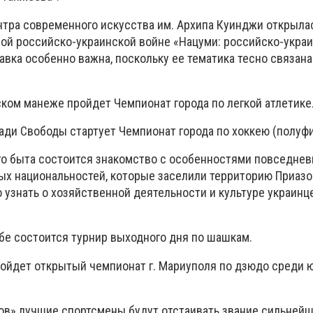
тра современного искусства им. Архипа Куинджи открылас
й российско-украинской войне «Нацуми: российско-украи
вка особенно важна, поскольку ее тематика тесно связана
ком манеже пройдет Чемпионат города по легкой атлетике
ади Свободы стартует Чемпионат города по хоккею (полуф
го быта состоится знакомство с особенностями повседне
ых национальностей, которые заселили территорию Приазо
о узнать о хозяйственной деятельности и культуре украинце
бе состоится турнир выходного дня по шашкам.
ройдет открытый чемпионат г. Мариуполя по дзюдо среди 
ов» лучшие спортсмены будут отстаивать звание сильнейш