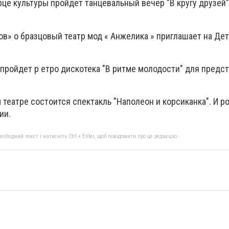
це культуры пройдет танцевальный вечер "В кругу друзей",
в» о бразцовый театр мод « Анжелика » приглашает на Де
пройдет р етро дискотека "В ритме молодости" для предс
театре состоится спектакль "Наполеон и корсиканка". И р
ии.
бхідний текст і натисніть Ctrl + Enter, щоб повідомити про це редакцію