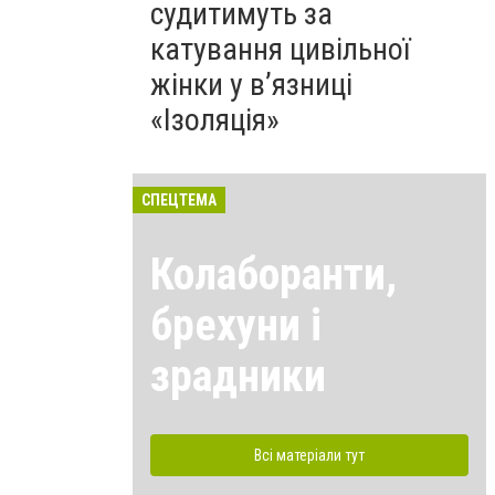
судитимуть за
катування цивільної
жінки у в’язниці
«Ізоляція»
СПЕЦТЕМА
Колаборанти,
брехуни і
зрадники
Всі матеріали тут