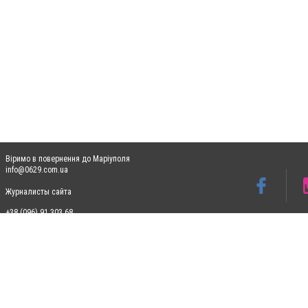
Віримо в повернення до Маріуполя
info@0629.com.ua
Журналисты сайта
+38 (096) 91 303 68
Допускається цитування матеріалів без отримання попередньої згоди 0629.com.ua за
пошукових систем гіперпосилання на цитовані статті не нижче другого абзацу в тек
Матеріали з плашками "Новини компаній", "Промо", "Партнерський матеріал", "Партнер
Реклама на сайті
Ф