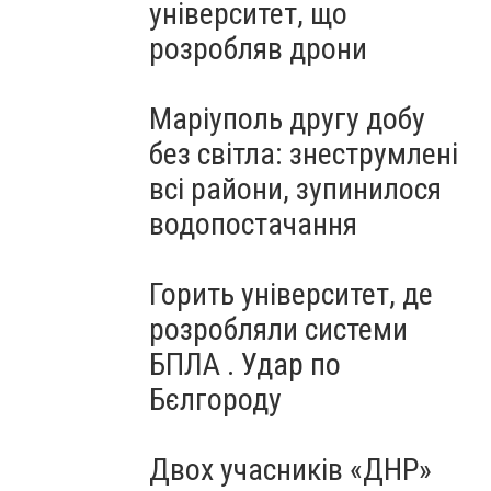
університет, що
розробляв дрони
Маріуполь другу добу
без світла: знеструмлені
всі райони, зупинилося
водопостачання
Горить університет, де
розробляли системи
БПЛА . Удар по
Бєлгороду
Двох учасників «ДНР»