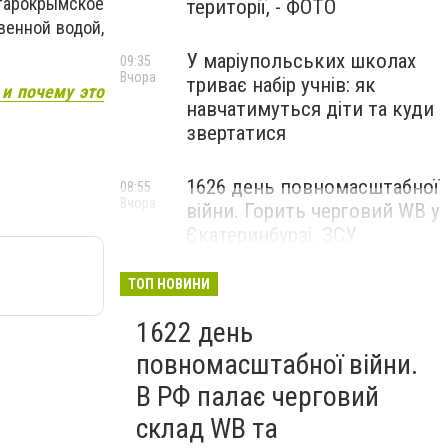
тарокрымское
території, - ФОТО
венной водой,
У маріупольських школах
09:35
Вчора
триває набір учнів: як
и почему это
навчатимуться діти та куди
звертатися
1626 день повномасштабної
08:55
Вчора
війни. Горить черговий WB у
Єкатеринбурзі. ЗСУ
атакували військові цілі у
Маріуполі
ТОП НОВИНИ
1622 день
повномасштабної війни.
В РФ палає черговий
склад WB та