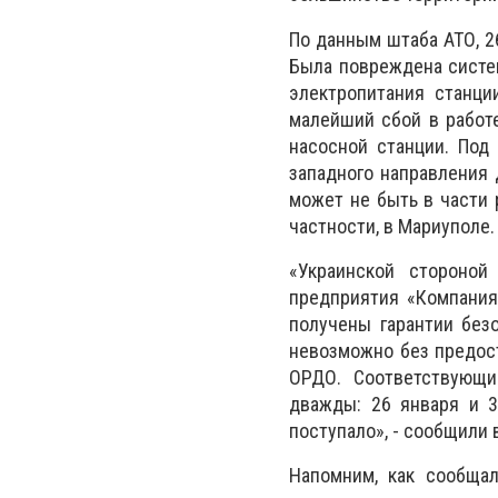
По данным штаба АТО, 2
Была повреждена систе
электропитания станци
малейший сбой в работ
насосной станции. Под
западного направления 
может не быть в части 
частности, в Мариуполе.
«Украинской стороной
предприятия «Компания
получены гарантии без
невозможно без предост
ОРДО. Соответствующи
дважды: 26 января и 3
поступало», - сообщили 
Напомним, как сообщал