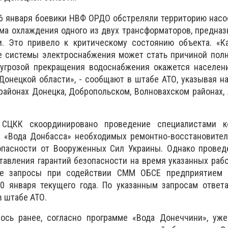
6 января боевики НВФ ОРДО обстреляли территорию насо
ма охлаждения одного из двух трансформаторов, предна
и. Это привело к критическому состоянию объекта. «Ка
е системы электроснабжения может стать причиной полн
 угрозой прекращения водоснабжения окажется населени
Донецкой области», - сообщают в штабе АТО, указывая на
районах Донецка, Добропольском, Волновахском районах, 
 СЦКК скоординировано проведение специалистами к
 «Вода Донбасса» необходимых ремонтно-восстановител
опасности от Вооруженных Сил Украины. Однако провед
авления гарантий безопасности на время указанных раб
е запросы при содействии СММ ОБСЕ предприятием 
0 января текущего года. По указанным запросам ответ
в штабе АТО.
ось ранее, согласно программе «Вода Донеччини», уже