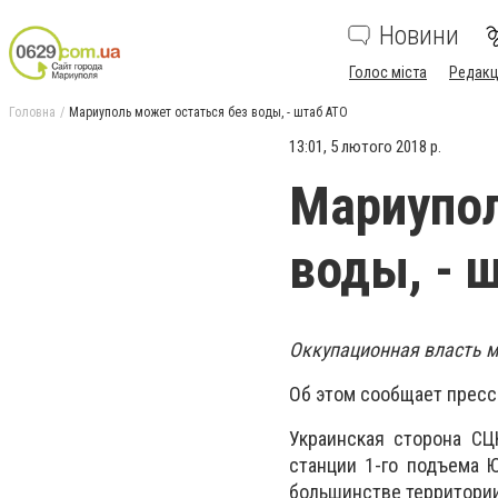
Новини
Голос міста
Редакц
Головна
Мариуполь может остаться без воды, - штаб АТО
13:01, 5 лютого 2018 р.
Мариупол
воды, - 
Оккупационная власть м
Об этом сообщает пресс
Украинская сторона СЦ
станции 1-го подъема 
большинстве территории