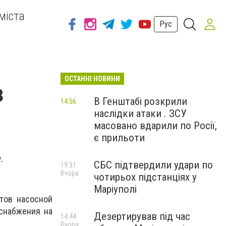
міста
Рус
ОСТАННІ НОВИНИ
з
В Генштабі розкрили
14:56
наслідки атаки . ЗСУ
масовано вдарили по Росії,
є прильоти
.
СБС підтвердили удари по
19:31
Вчора
чотирьох підстанціях у
Маріуполі
тов насосной
снабжения на
Дезертирував під час
14:44
Вчора