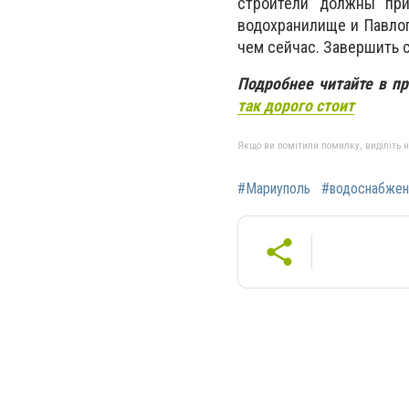
строители должны при
водохранилище и Павлоп
чем сейчас. Завершить с
Подробнее читайте в п
так дорого стоит
Якщо ви помітили помилку, виділіть нео
#Мариуполь
#водоснабжен