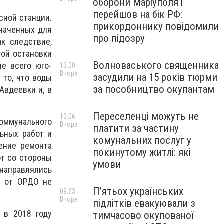
оборони Маріуполя і
перейшов на бік РФ:
сной станции.
прикордоннику повідомили
значенных для
про підозру
к следствие,
ой остановки
Волноваського священника
е всего юго-
13:00
Вчора
засудили на 15 років тюрми
 то, что воды
за пособництво окупантам
Авдеевки и, в
Переселенці можуть не
10:06
оммунального
Вчора
платити за частину
ьных работ и
комунальних послуг у
ение ремонта
покинутому житлі: які
от со стороны
умови
направлялись
а от ОРДО не
П’ятьох українських
09:53
Вчора
підлітків евакуювали з
 в 2018 году
тимчасово окупованої