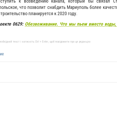
ступить к возведению канала, который бы связал С
ольское, что позволит снабдить Мариуполь более качест
троительство планируется к 2020 году.
роекте 0629:
Обезвоживание. Что мы пьем вместо воды, 
бхідний текст і натисніть Ctrl + Enter, щоб повідомити про це редакцію
ие