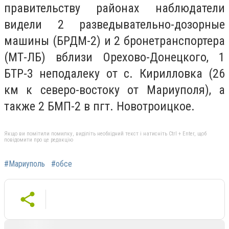
правительству районах наблюдатели
видели 2 разведывательно-дозорные
машины (БРДМ-2) и 2 бронетранспортера
(МТ-ЛБ) вблизи Орехово-Донецкого, 1
БТР-3 неподалеку от с. Кирилловка (26
км к северо-востоку от Мариуполя), а
также 2 БМП-2 в пгт. Новотроицкое.
Якщо ви помітили помилку, виділіть необхідний текст і натисніть Ctrl + Enter, щоб
повідомити про це редакцію
#Мариуполь
#обсе