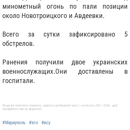
минометный огонь по пали позиции
около Новотроицкого и Авдеевки.
Всего за сутки зафиксировано 5
обстрелов.
Ранения получили двое украинских
военнослужащих.Они доставлены в
госпитали.
Якщо ви помітили помилку, виділіть необхідний текст і натисніть Ctrl + Enter, щоб
повідомити про це редакцію
#Мариуполь
#ато
#всу