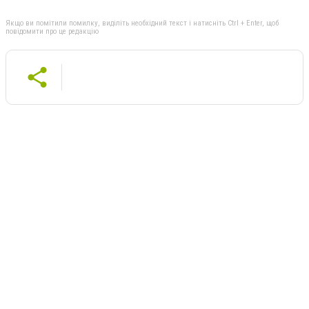
Якщо ви помітили помилку, виділіть необхідний текст і натисніть Ctrl + Enter, щоб
повідомити про це редакцію