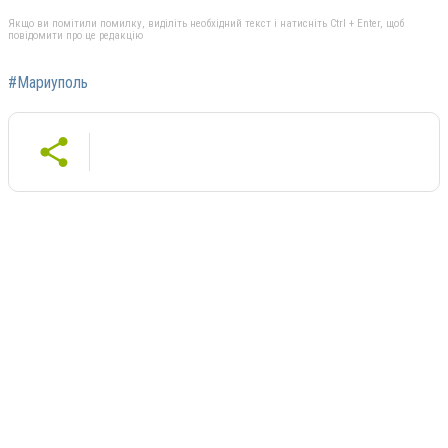
Якщо ви помітили помилку, виділіть необхідний текст і натисніть Ctrl + Enter, щоб
повідомити про це редакцію
#Мариуполь