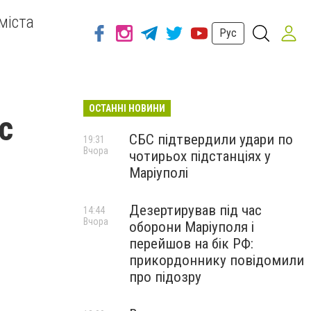
міста
Рус
ОСТАННІ НОВИНИ
с
СБС підтвердили удари по
19:31
Вчора
чотирьох підстанціях у
Маріуполі
Дезертирував під час
14:44
Вчора
оборони Маріуполя і
перейшов на бік РФ:
прикордоннику повідомили
про підозру