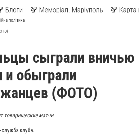
Блоги
Меморіал. Маріуполь
Карта 
ійна політика
ФОТО)
ьцы сыграли вничью 
 и обыграли
джанцев (ФОТО)
т товарищеские матчи.
-служба клуба.