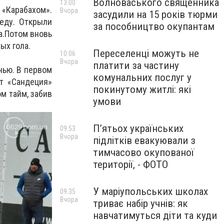
Волноваського священника
13:00
 «Карабахом».
Вчора
засудили на 15 років тюрми
еду. Открыли
за пособництво окупантам
а.Потом вновь
ых гола.
Переселенці можуть не
10:06
Вчора
платити за частину
чью. В первом
комунальних послуг у
т «Сандеция»
покинутому житлі: які
м тайм, забив
умови
П’ятьох українських
09:53
Вчора
підлітків евакуювали з
тимчасово окупованої
території, - ФОТО
У маріупольських школах
09:35
Вчора
триває набір учнів: як
навчатимуться діти та куди