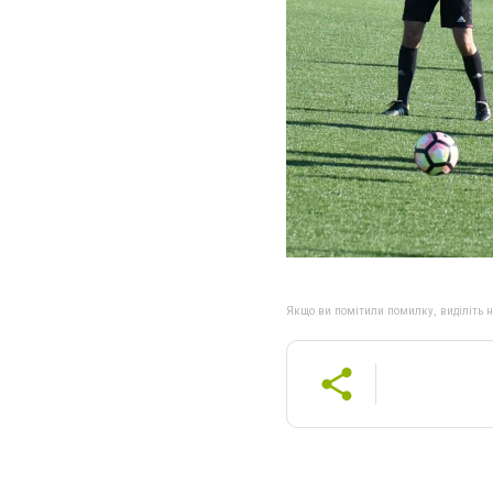
Якщо ви помітили помилку, виділіть нео