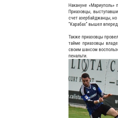
Накануне «Мариуполь» 
Приазовцы, выступавши
счет азербайджанцы, но
"Карабах" вышел вперед,
Также приазовцы провел
тайме приазовцы владе
своим шансом воспользо
пенальти.