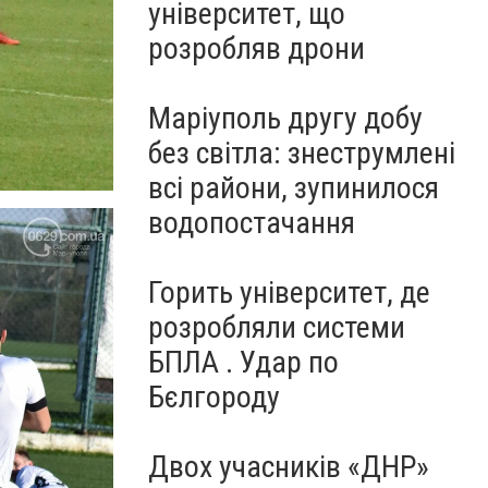
університет, що
розробляв дрони
Маріуполь другу добу
без світла: знеструмлені
всі райони, зупинилося
водопостачання
Горить університет, де
розробляли системи
БПЛА . Удар по
Бєлгороду
Двох учасників «ДНР»