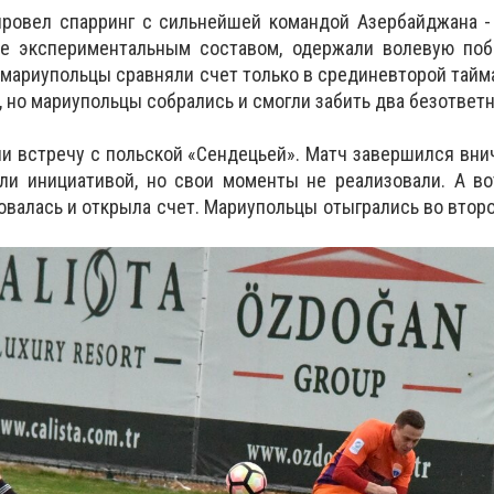
провел спарринг с сильнейшей командой Азербайджана -
е экспериментальным составом, одержали волевую поб
 мариупольцы сравняли счет только в срединевторой тайм
 но мариупольцы собрались и смогли забить два безответн
и встречу с польской «Сендецьей». Матч завершился вни
ли инициативой, но свои моменты не реализовали. А во
валась и открыла счет. Мариупольцы отыгрались во второ