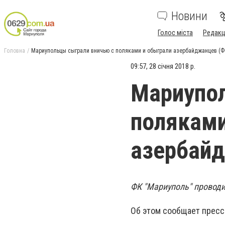
Новини
Голос міста
Редакц
Головна
Мариупольцы сыграли вничью с поляками и обыграли азербайджанцев (
09:57, 28 січня 2018 р.
Мариупол
поляками
азербай
ФК "Мариуполь" проводи
Об этом сообщает пресс