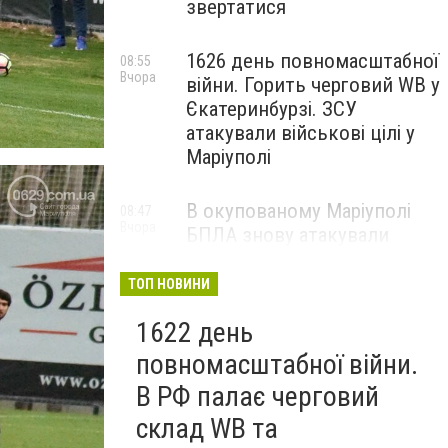
звертатися
1626 день повномасштабної
08:55
Вчора
війни. Горить черговий WB у
Єкатеринбурзі. ЗСУ
атакували військові цілі у
Маріуполі
В окупованому Маріуполі
08:47
Вчора
БПЛА знову атакували
енергетичну інфраструктуру,
— ВІДЕО
ТОП НОВИНИ
1622 день
повномасштабної війни.
В РФ палає черговий
склад WB та