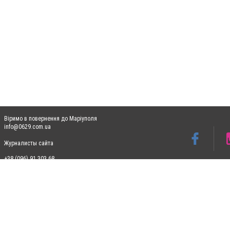
Віримо в повернення до Маріуполя
info@0629.com.ua
Журналисты сайта
+38 (096) 91 303 68
Допускається цитування матеріалів без отримання попередньої згоди 0629.com.ua за
пошукових систем гіперпосилання на цитовані статті не нижче другого абзацу в тек
Матеріали з плашками "Новини компаній", "Промо", "Партнерський матеріал", "Партнер
Реклама на сайті
Ф