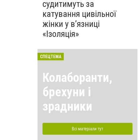
судитимуть за
катування цивільної
жінки у в’язниці
«Ізоляція»
СПЕЦТЕМА
Колаборанти,
брехуни і
зрадники
Всі матеріали тут