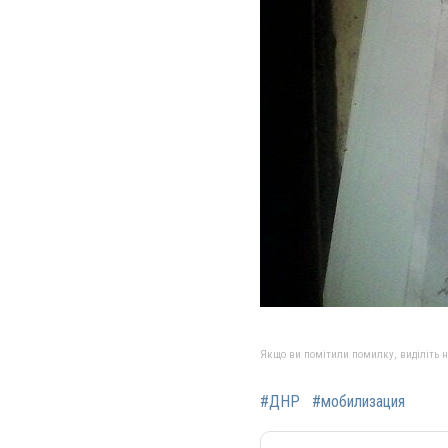
Якщо ви помітили помилку, виділіть нео
#ДНР
#мобилизация