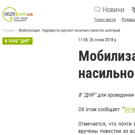
Новини
Голос міста
Редакц
Головна
Мобилизация. Террористы вручают насильно повестки шахтерам
11:00, 26 січня 2018 р.
В ЗОНЕ "ДНР"
Мобилиза
насильно
В "ДНР" для проведения
Об этом сообщает “
Ост
Отмечается, что почти 
вручены повестки из в