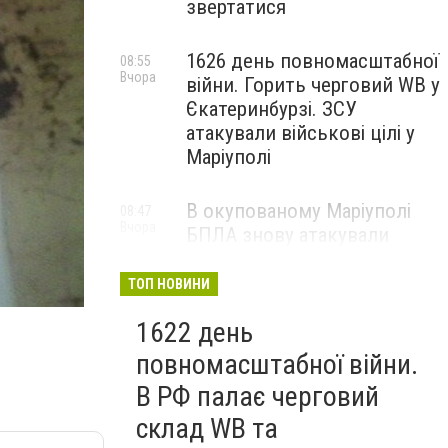
звертатися
1626 день повномасштабної
08:55
Вчора
війни. Горить черговий WB у
Єкатеринбурзі. ЗСУ
атакували військові цілі у
Маріуполі
В окупованому Маріуполі
08:47
Вчора
БПЛА знову атакували
енергетичну інфраструктуру,
— ВІДЕО
ТОП НОВИНИ
1622 день
повномасштабної війни.
В РФ палає черговий
склад WB та