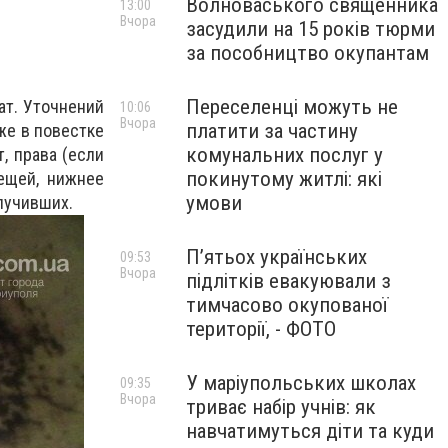
Волноваського священника
13:00
Вчора
засудили на 15 років тюрми
за пособництво окупантам
Переселенці можуть не
ат. Уточнений
10:06
Вчора
платити за частину
кже в повестке
комунальних послуг у
, права (если
покинутому житлі: які
вещей, нижнее
умови
олучивших.
П’ятьох українських
09:53
Вчора
підлітків евакуювали з
тимчасово окупованої
території, - ФОТО
У маріупольських школах
09:35
Вчора
триває набір учнів: як
навчатимуться діти та куди