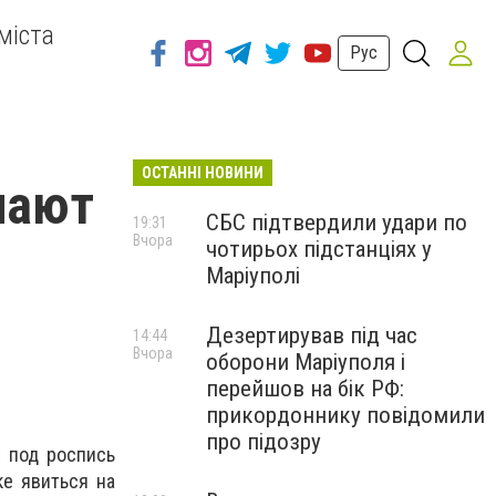
міста
Рус
ОСТАННІ НОВИНИ
чают
СБС підтвердили удари по
19:31
Вчора
чотирьох підстанціях у
Маріуполі
Дезертирував під час
14:44
Вчора
оборони Маріуполя і
перейшов на бік РФ:
прикордоннику повідомили
про підозру
и под роспись
е явиться на