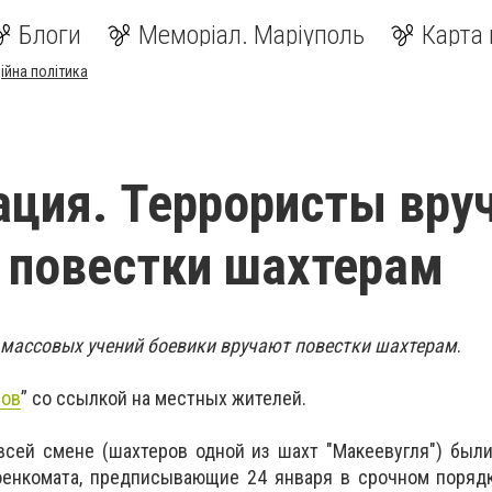
Блоги
Меморіал. Маріуполь
Карта 
ійна політика
ция. Террористы вру
 повестки шахтерам
 массовых учений боевики вручают повестки шахтерам
.
ров
” со ссылкой на местных жителей.
всей смене (шахтеров одной из шахт "Макеевугля") был
оенкомата, предписывающие 24 января в срочном порядк