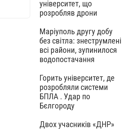
університет, що
розробляв дрони
Маріуполь другу добу
без світла: знеструмлені
всі райони, зупинилося
водопостачання
Горить університет, де
розробляли системи
БПЛА . Удар по
Бєлгороду
Двох учасників «ДНР»