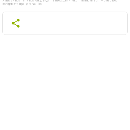
Якщо ви помітили помилку, виділіть необхідний текст і натисніть Ctrl + Enter, щоб
повідомити про це редакцію