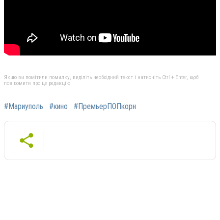
Якщо ви помітили помилку, виділіть необхідний текст і натисніть Ctrl + Enter, щоб
повідомити про це редакцію
#Мариуполь
#кино
#ПремьерПОПкорн