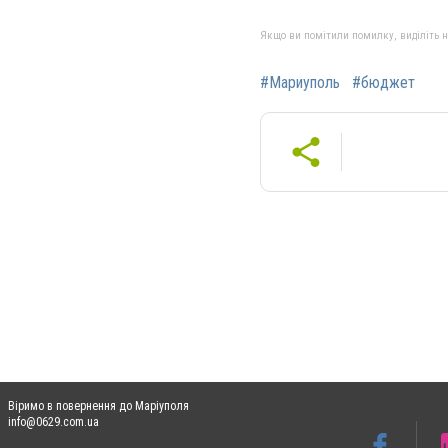
Якщо ви помітили помилку, виділіть нео
#Мариуполь
#бюджет
Віримо в повернення до Маріуполя
info@0629.com.ua