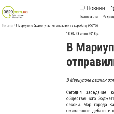
Новини
Голос міста
Редакц
Головна
В Мариуполе бюджет участия отправили на доработку (ФОТО)
18:30, 23 січня 2018 р.
В Мариуп
отправил
В Мариуполе решили отл
Сегодня заседание к
общественного бюджета
сессии. Мэр города В
оживленные дебаты и по