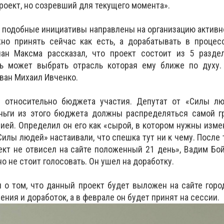
роект, но созревший для текущего момента».
о подобные инициативы направлены на организацию активн
жно принять сейчас как есть, а дорабатывать в процес
пан Максма рассказал, что проект состоит из 5 раздел
ь может выбрать отрасль которая ему ближе по духу
зван Михаил Ивченко.
р относительно бюджета участия. Депутат от «Силы л
еньги из этого бюджета должны распределяться самой г
ей. Определил он его как «сырой, в котором нужны изме
илы людей» настаивали, что спешка тут ни к чему. После т
оект не отвисел на сайте положенный 21 день», Вадим Бо
но не стоит голосовать. Он ушел на доработку.
л о том, что данный проект будет выложен на сайте горо
ния и доработок, а в феврале он будет принят на сессии.