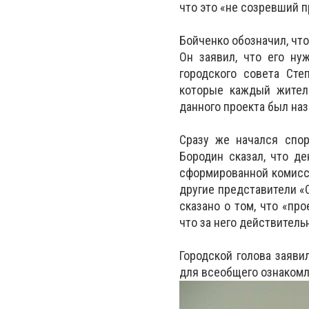
что это «не созревший п
Бойченко обозначил, чт
Он заявил, что его ну
городского совета Сте
которые каждый жител
данного проекта был на
Сразу же начался спо
Бородин сказал, что д
сформированной комисси
другие представители «С
сказано о том, что «пр
что за него действитель
Городской голова заяви
для всеобщего ознакомле