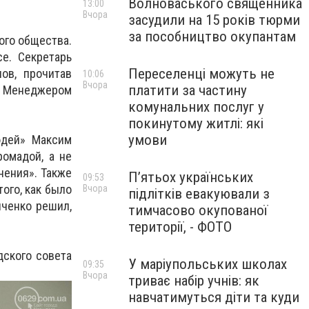
Волноваського священника
13:00
Вчора
засудили на 15 років тюрми
за пособництво окупантам
ого общества.
се. Секретарь
Переселенці можуть не
ов, прочитав
10:06
Вчора
платити за частину
. Менеджером
комунальних послуг у
покинутому житлі: які
умови
юдей» Максим
ромадой, а не
нения». Также
П’ятьох українських
09:53
ого, как было
Вчора
підлітків евакуювали з
йченко решил,
тимчасово окупованої
території, - ФОТО
дского совета
У маріупольських школах
09:35
Вчора
триває набір учнів: як
навчатимуться діти та куди