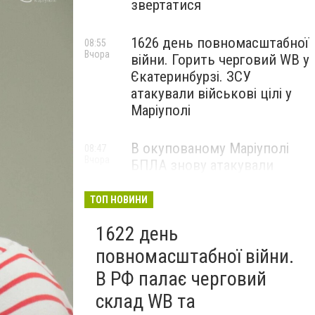
звертатися
1626 день повномасштабної
08:55
Вчора
війни. Горить черговий WB у
Єкатеринбурзі. ЗСУ
атакували військові цілі у
Маріуполі
В окупованому Маріуполі
08:47
Вчора
БПЛА знову атакували
енергетичну інфраструктуру,
— ВІДЕО
ТОП НОВИНИ
1622 день
повномасштабної війни.
В РФ палає черговий
склад WB та