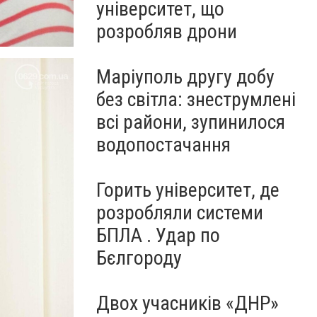
університет, що
розробляв дрони
Маріуполь другу добу
без світла: знеструмлені
всі райони, зупинилося
водопостачання
Горить університет, де
розробляли системи
БПЛА . Удар по
Бєлгороду
Двох учасників «ДНР»