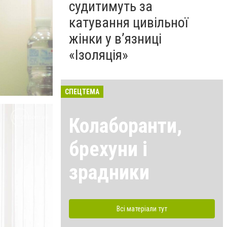
судитимуть за
катування цивільної
жінки у в’язниці
«Ізоляція»
СПЕЦТЕМА
Колаборанти,
брехуни і
зрадники
Всі матеріали тут