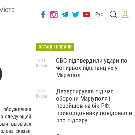
міста
Рус
ОСТАННІ НОВИНИ
СБС підтвердили удари по
19:31
Вчора
чотирьох підстанціях у
)
Маріуполі
Дезертирував під час
14:44
Вчора
оборони Маріуполя і
перейшов на бік РФ:
 обсуждения
прикордоннику повідомили
 на следующей
про підозру
орый вызывал
олова сказал,