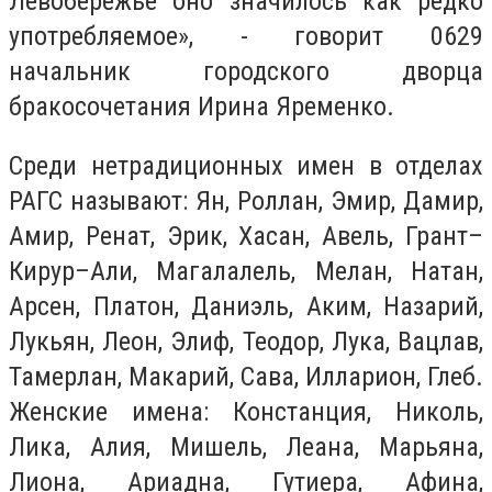
Левобережье оно значилось как редко
употребляемое», - говорит 0629
начальник городского дворца
бракосочетания Ирина Яременко.
Среди нетрадиционных имен в отделах
РАГС называют: Ян, Роллан, Эмир, Дамир,
Амир, Ренат, Эрик, Хасан, Авель, Грант–
Кирур–Али, Магалалель, Мелан, Натан,
Арсен, Платон, Даниэль, Аким, Назарий,
Лукьян, Леон, Элиф, Теодор, Лука, Вацлав,
Тамерлан, Макарий, Сава, Илларион, Глеб.
Женские имена: Констанция, Николь,
Лика, Алия, Мишель, Леана, Марьяна,
Лиона, Ариадна, Гутиера, Афина,