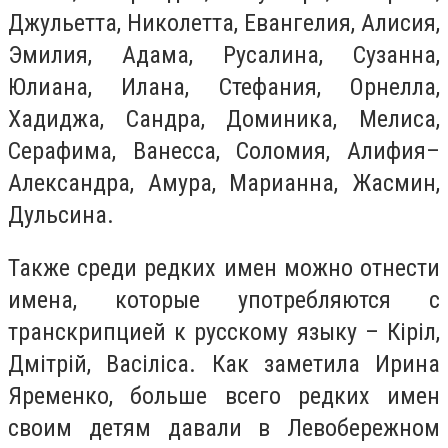
Джульетта, Николетта, Евангелия, Алисия,
Эмилия, Адама, Русалина, Сузанна,
Юлиана, Илана, Стефания, Орнелла,
Хадиджа, Сандра, Доминика, Мелиса,
Серафима, Ванесса, Соломия, Алифия–
Александра, Амура, Марианна, Жасмин,
Дульсина.
Также среди редких имен можно отнести
имена, которые употребляются с
транскрипцией к русскому языку – К
i
р
i
л,
Дм
i
тр
i
й, Вас
i
л
i
са. Как заметила Ирина
Яременко, больше всего редких имен
своим детям давали в Левобережном