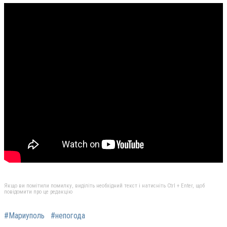
Якщо ви помітили помилку, виділіть необхідний текст і натисніть Ctrl + Enter, щоб
повідомити про це редакцію
#Мариуполь
#непогода