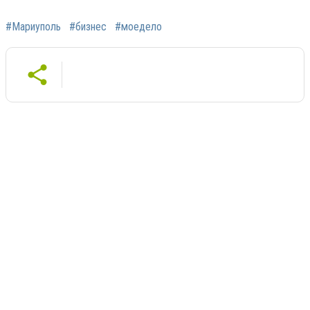
#Мариуполь
#бизнес
#моедело