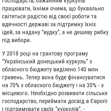
господарств, бажанням куркулів
працювати, їхніми очима, що буквально
світяться радістю від своєї роботи та
вдячності державі за підтримку їхніх
ідей, за надану "вудку", а не дешеву рибку
під вибори.
У 2018 році на грантову програму
"Український донецький куркуль" з
обласного бюджету виділено 140 млн
гривень. Тепер вона буде фінансуватися
на 70% з обласного бюджету і на 30% - з
місцевого. Необхідно розвивати сільське
господарство, переймати досвід в Європі
і підтримувати своїх "куркулів", -