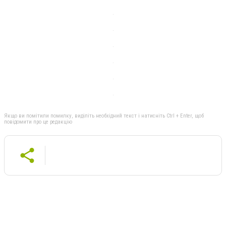
Якщо ви помітили помилку, виділіть необхідний текст і натисніть Ctrl + Enter, щоб
повідомити про це редакцію