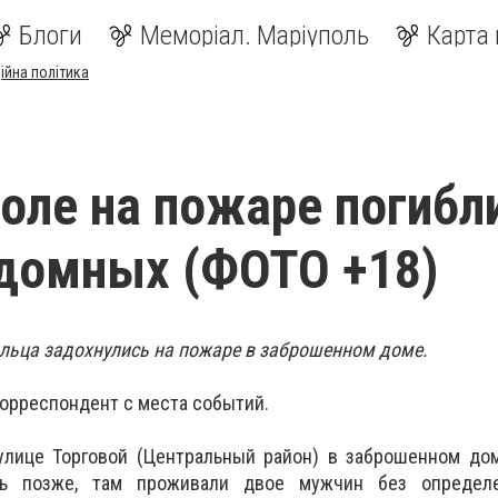
Блоги
Меморіал. Маріуполь
Карта 
ійна політика
оле на пожаре погибл
домных (ФОТО +18)
льца задохнулись на пожаре в заброшенном доме.
корреспондент с места событий.
 улице Торговой (Центральный район) в заброшенном до
сь позже, там проживали двое мужчин без определе