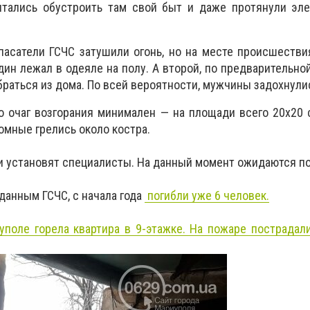
ытались обустроить там свой быт и даже протянули эле
пасатели ГСЧС затушили огонь, но на месте происшеств
дин лежал в одеяле на полу. А второй, по предварительно
браться из дома. По всей вероятности, мужчины задохнули
о очаг возгорания минимален — на площади всего 20х20 
омные грелись около костра.
и установят специалисты. На данный момент ожидаются п
данным ГСЧС, с начала года
погибли уже 6 человек.
уполе горела квартира в 9-этажке. На пожаре пострадал