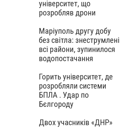
університет, що
розробляв дрони
Маріуполь другу добу
без світла: знеструмлені
всі райони, зупинилося
водопостачання
Горить університет, де
розробляли системи
БПЛА . Удар по
Бєлгороду
Двох учасників «ДНР»