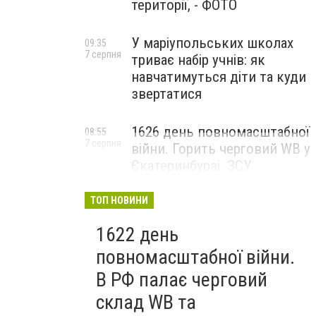
території, - ФОТО
У маріупольських школах
09:35
7 серпня
триває набір учнів: як
навчатимуться діти та куди
звертатися
1626 день повномасштабної
08:55
7 серпня
війни. Горить черговий WB у
Єкатеринбурзі. ЗСУ
атакували військові цілі у
Маріуполі
ТОП НОВИНИ
1622 день
повномасштабної війни.
В РФ палає черговий
склад WB та