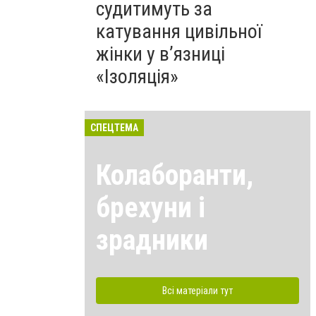
судитимуть за
катування цивільної
жінки у в’язниці
«Ізоляція»
СПЕЦТЕМА
Колаборанти,
брехуни і
зрадники
Всі матеріали тут