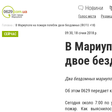
Новини
Голос міста
Редакц
Головна
В Мариуполе на пожаре погибли двое бездомных (ФОТО +18)
09:30, 18 січня 2018 р.
СЕЙЧАС
В Мариуп
двое без
Два бездомных мариупо
Об этом 0629 передает 
Сегодня около 7:00 по
пожар. Как выяснило