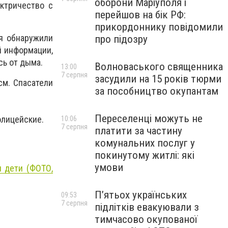
оборони Маріуполя і
ктричество с
перейшов на бік РФ:
прикордоннику повідомили
ия обнаружили
про підозру
й информации,
сь от дыма.
Волноваського священника
13:00
7 серпня
засудили на 15 років тюрми
см. Спасатели
за пособництво окупантам
Переселенці можуть не
олицейские.
10:06
7 серпня
платити за частину
комунальних послуг у
покинутому житлі: які
умови
и дети (ФОТО,
П’ятьох українських
09:53
7 серпня
підлітків евакуювали з
тимчасово окупованої