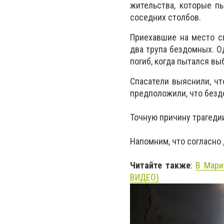
жительства, которые п
соседних столбов.
Приехавшие на место с
два трупа бездомных. О
погиб, когда пытался вы
Спасатели выяснили, чт
предположили, что безд
Точную причину трагеди
Напомним, что согласно 
Читайте также
:
В Мари
ВИДЕО)