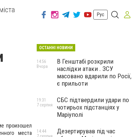
міста
Рус
ОСТАННІ НОВИНИ
и
В Генштабі розкрили
14:56
Вчора
наслідки атаки . ЗСУ
масовано вдарили по Росії,
є прильоти
СБС підтвердили удари по
19:31
7 серпня
чотирьох підстанціях у
Маріуполі
ме произошел
Дезертирував під час
14:44
нного места
7 серпня