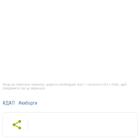
Якщо ви помітили помилку, виділіть необхідний текст і натисніть Ctrl + Enter, щоб
повідомити про це редакцію
#ДАП
#киборги