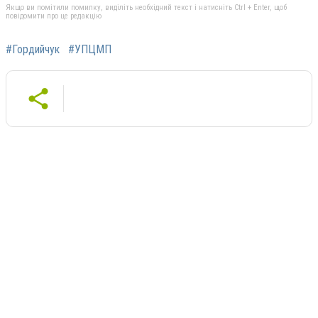
Якщо ви помітили помилку, виділіть необхідний текст і натисніть Ctrl + Enter, щоб
повідомити про це редакцію
#Гордийчук
#УПЦМП