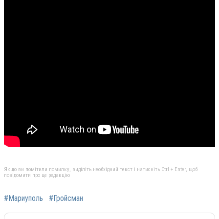
Якщо ви помітили помилку, виділіть необхідний текст і натисніть Ctrl + Enter, щоб
повідомити про це редакцію
#Мариуполь
#Гройсман