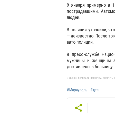
9 января примерно в 1
пострадавшими. Автомо
людей.
В полиции уточнили, чт
— неизвестно. После тог
авто полиции.
В пресс-службе Национ
мужчины и женщины за
доставлены в больницу. 
Якщо ви помітили помилку, виділіть нео
#Мариуполь
#дтп