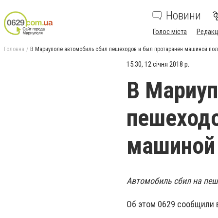
Новини
Голос міста
Редакц
Головна
В Мариуполе автомобиль сбил пешеходов и был протаранен машиной по
15:30, 12 січня 2018 р.
В Мариуп
пешеходо
машиной
Автомобиль сбил на пеш
Об этом 0629 сообщили 