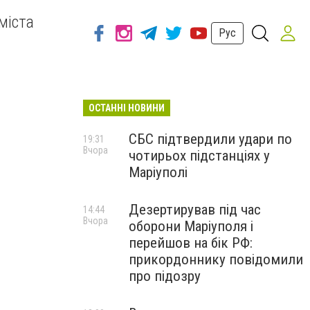
міста
Рус
ОСТАННІ НОВИНИ
СБС підтвердили удари по
19:31
Вчора
чотирьох підстанціях у
Маріуполі
Дезертирував під час
14:44
Вчора
оборони Маріуполя і
перейшов на бік РФ:
прикордоннику повідомили
про підозру