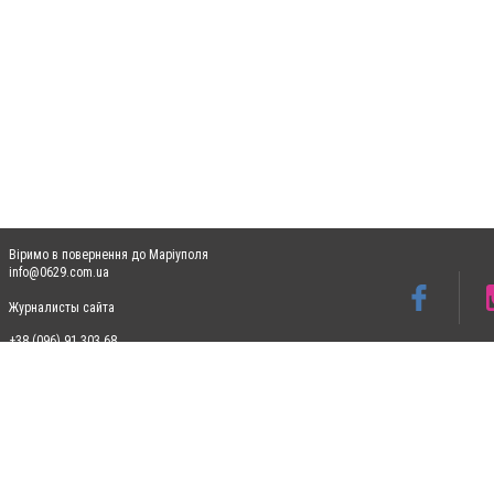
Віримо в повернення до Маріуполя
info@0629.com.ua
Журналисты сайта
+38 (096) 91 303 68
Допускається цитування матеріалів без отримання попередньої згоди 0629.com.ua за
пошукових систем гіперпосилання на цитовані статті не нижче другого абзацу в тек
Матеріали з плашками "Новини компаній", "Промо", "Партнерський матеріал", "Партнер
Реклама на сайті
Ф