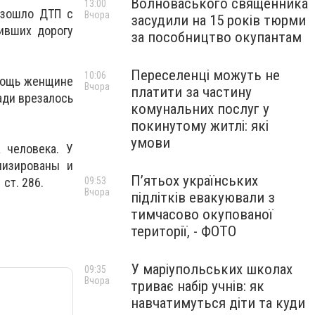
Волноваського священника
13:00
изошло ДТП с
Вчора
засудили на 15 років тюрми
ивших дорогу
за пособництво окупантам
Переселенці можуть не
10:06
омощь женщине
Вчора
платити за частину
зади врезалось
комунальних послуг у
покинутому житлі: які
умови
 человека. У
лизированы и
П’ятьох українських
ст. 286.
09:53
Вчора
підлітків евакуювали з
тимчасово окупованої
території, - ФОТО
У маріупольських школах
09:35
Вчора
триває набір учнів: як
навчатимуться діти та куди