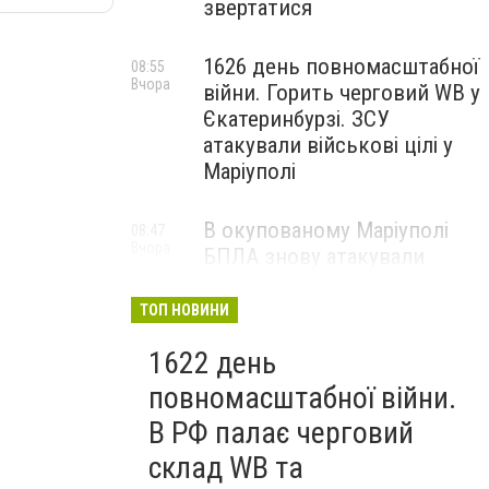
звертатися
1626 день повномасштабної
08:55
Вчора
війни. Горить черговий WB у
Єкатеринбурзі. ЗСУ
атакували військові цілі у
Маріуполі
В окупованому Маріуполі
08:47
Вчора
БПЛА знову атакували
енергетичну інфраструктуру,
— ВІДЕО
ТОП НОВИНИ
1622 день
повномасштабної війни.
В РФ палає черговий
склад WB та