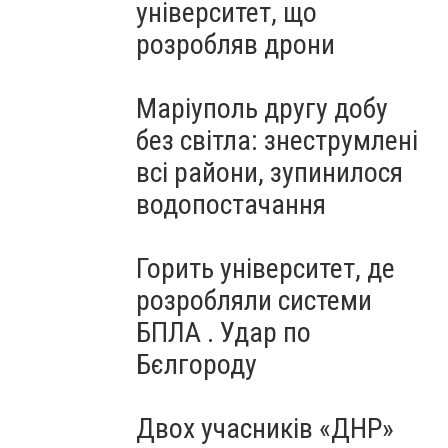
університет, що
розробляв дрони
Маріуполь другу добу
без світла: знеструмлені
всі райони, зупинилося
водопостачання
Горить університет, де
розробляли системи
БПЛА . Удар по
Бєлгороду
Двох учасників «ДНР»