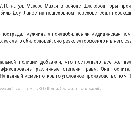
7:10 на ул. Макара Мазая в районе Шлаковой горы про
биль Дэу Ланос на пешеходном переходе сбил переход
о пострадал мужчина, а понадобилась ли медицинская п
о, как авто сбило людей, оно резко затормозило и в него с
альной полиции добавили, что пострадало все же два
фиксированы различные степени травм. Они госпита
На данный момент открыто уголовное производство по ч. 1 
бхідний текст і натисніть Ctrl + Enter, щоб повідомити про це редакцію