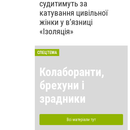
судитимуть за
катування цивільної
жінки у в’язниці
«Ізоляція»
СПЕЦТЕМА
Колаборанти,
брехуни і
зрадники
Всі матеріали тут