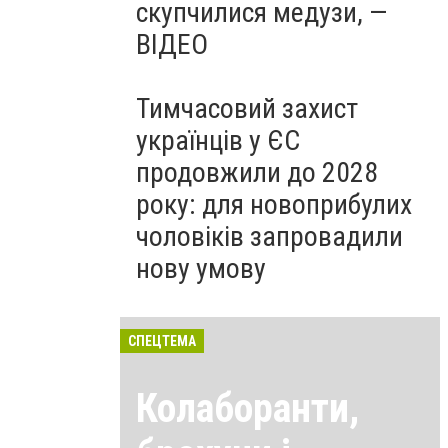
скупчилися медузи, —
ВІДЕО
Тимчасовий захист
українців у ЄС
продовжили до 2028
року: для новоприбулих
чоловіків запровадили
нову умову
СПЕЦТЕМА
Колаборанти,