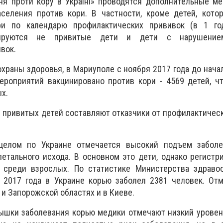
ння проти кору в Україні» проводятся дополнительные м
аселения против кори. В частности, кроме детей, кото
ри по календарю профилактических прививок (в 1 г
инируются не привитые дети и дети с нарушение
вок.
храны здоровья, в Мариуполе с ноября 2017 года до начал
ероприятий вакцинировано против кори - 4569 детей, ч
х.
е привитых детей составляют отказчики от профилактическ
елом по Украине отмечается высокий подъем заболе
етального исхода. В основном это дети, однако регистр
 среди взрослых. По статистике Министерства здравоо
 2017 года в Украине корью заболел 2381 человек. Отм
 и Запорожской областях и в Киеве.
ышки заболевания корью медики отмечают низкий уровен