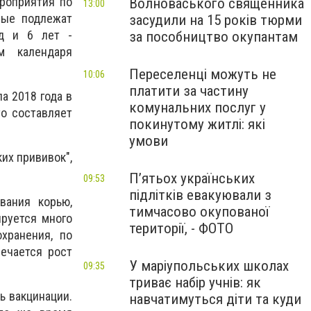
ероприятия по
Волноваського священника
13:00
рые подлежат
засудили на 15 років тюрми
од и 6 лет -
за пособництво окупантам
м календаря
Переселенці можуть не
10:06
платити за частину
а 2018 года в
комунальних послуг у
то составляет
покинутому житлі: які
умови
их прививок",
П’ятьох українських
09:53
підлітків евакуювали з
вания корью,
тимчасово окупованої
ируется много
території, - ФОТО
хранения, по
ечается рост
У маріупольських школах
09:35
триває набір учнів: як
ь вакцинации.
навчатимуться діти та куди