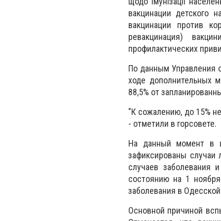
щодо імунізації населе
вакцинации детского н
вакцинации против ко
ревакцинация) вакц
профилактических приви
По данным Управления о
ходе дополнительных м
88,5% от запланированны
"К сожалению, до 15% н
- отметили в горсовете.
На данный момент в ц
зафиксированы случаи л
случаев заболевания и
состоянию на 1 ноября
заболевания в Одесской
Основной причиной всп