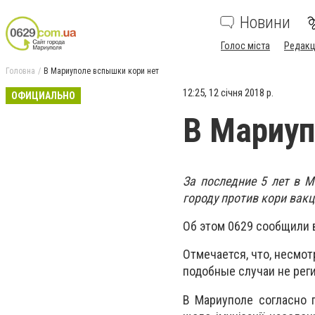
Новини
Голос міста
Редакц
Головна
В Мариуполе вспышки кори нет
12:25, 12 січня 2018 р.
ОФИЦИАЛЬНО
В Мариуп
За последние 5 лет в М
городу против кори вакц
Об этом 0629 сообщили 
Отмечается, что, несмо
подобные случаи не рег
В Мариуполе согласно 