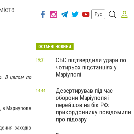
міста
Рус
ОСТАННІ НОВИНИ
т
СБС підтвердили удари по
19:31
чотирьох підстанціях у
Маріуполі
ю. В целом по
Дезертирував під час
14:44
оборони Маріуполя і
перейшов на бік РФ:
, в Мариуполе
прикордоннику повідомили
про підозру
ення заходів