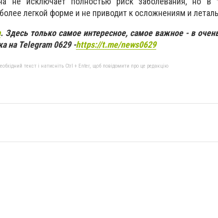
ина не исключает полностью риск заболевания, но в
более легкой форме и не приводит к осложнениям и летал
m
. Здесь только самое интересное, самое важное - в очен
а на Telegram 0629 -
https://t.me/news0629
бхідний текст і натисніть Ctrl + Enter, щоб повідомити про це редакцію