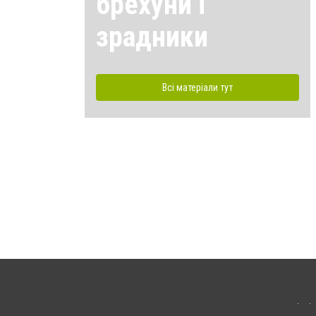
брехуни і
зрадники
Всі матеріали тут