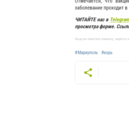
Отмечается, что вакц
заболевание проходит в 
ЧИТАЙТЕ нас в
Telegra
просмотра форме. Ссылк
Якщо ви помітили помилку, виділіть нео
#Мариуполь
#корь