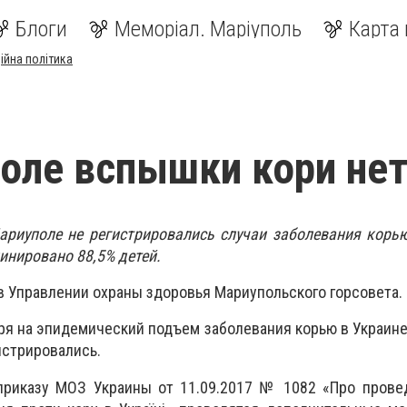
Блоги
Меморіал. Маріуполь
Карта 
ійна політика
оле вспышки кори не
ариуполе не регистрировались случаи заболевания корь
инировано 88,5% детей.
в Управлении охраны здоровья Мариупольского горсовета.
тря на эпидемический подъем заболевания корью в Украине
истрировались.
приказу МОЗ Украины от 11.09.2017 № 1082 «Про провед