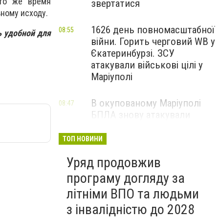
 то же время
звертатися
ьному исходу.
1626 день повномасштабної
08:55
ь удобной для
війни. Горить черговий WB у
Єкатеринбурзі. ЗСУ
атакували військові цілі у
Маріуполі
В окупованому Маріуполі
08:47
БПЛА знову атакували
енергетичну інфраструктуру,
— ВІДЕО
ТОП НОВИНИ
Уряд продовжив
програму догляду за
літніми ВПО та людьми
з інвалідністю до 2028