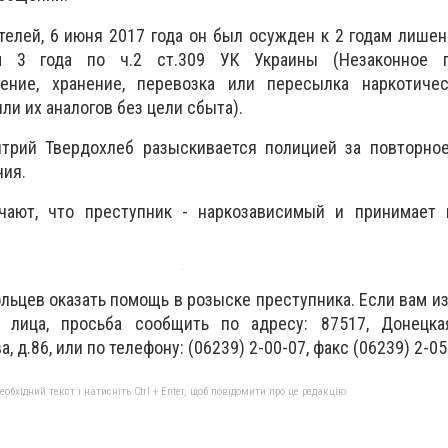
елей, 6 июня 2017 года он был осужден к 2 годам лише
м 3 года по ч.2 ст.309 УК Украины (Незаконное пр
тение, хранение, перевозка или пересылка наркотичес
и их аналогов без цели сбыта).
трий Твердохлеб разыскивается полицией за повторно
ния.
чают, что преступник - наркозависимый и принимает 
льцев оказать помощь в розыске преступника. Если вам и
 лица, просьба сообщить по адресу: 87517, Донецкая
, д.86, или по телефону: (06239) 2-00-07, факс (06239) 2-05
бхідний текст і натисніть Ctrl + Enter, щоб повідомити про це редакцію