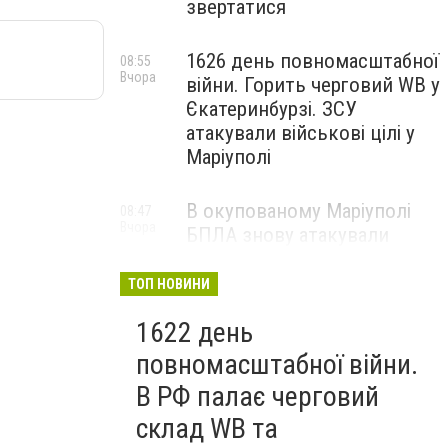
звертатися
1626 день повномасштабної
08:55
Вчора
війни. Горить черговий WB у
Єкатеринбурзі. ЗСУ
атакували військові цілі у
Маріуполі
В окупованому Маріуполі
08:47
Вчора
БПЛА знову атакували
енергетичну інфраструктуру,
— ВІДЕО
ТОП НОВИНИ
1622 день
повномасштабної війни.
В РФ палає черговий
склад WB та