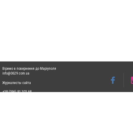
Віримо в повернення до Маріуполя
info@0629.com.ua
Журналисты сайта
+38 (096) 91 303 68
Допускається цитування матеріалів без отримання попередньої згоди 0629.com.ua за
пошукових систем гіперпосилання на цитовані статті не нижче другого абзацу в тек
Матеріали з плашками "Новини компаній", "Промо", "Партнерський матеріал", "Партнер
Реклама на сайті
Ф