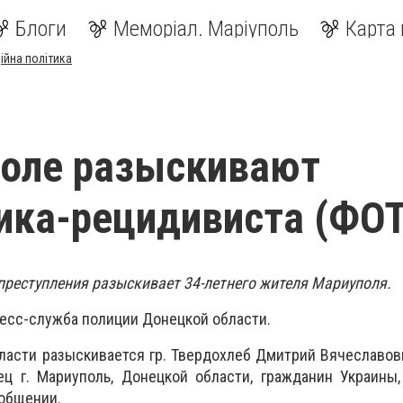
Блоги
Меморіал. Маріуполь
Карта 
ійна політика
поле разыскивают
ика-рецидивиста (ФО
преступления разыскивает 34-летнего жителя Мариуполя.
есс-служба полиции Донецкой области.
ласти разыскивается гр. Твердохлеб Дмитрий Вячеславови
ц г. Мариуполь, Донецкой области, гражданин Украины,
ообщении.