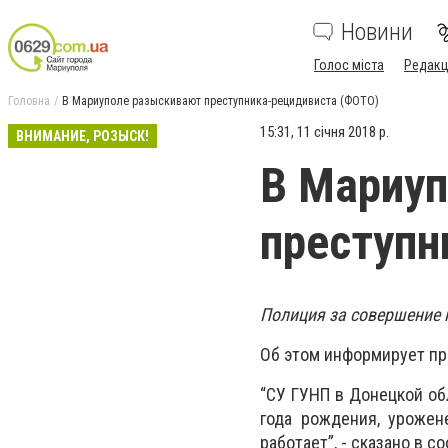
Новини
Голос міста
Редакц
Головна
В Мариуполе разыскивают преступника-рецидивиста (ФОТО)
15:31, 11 січня 2018 р.
ВНИМАНИЕ, РОЗЫСК!
В Мариу
преступн
Полиция за совершение 
Об этом информирует пр
“СУ ГУНП в Донецкой об
года рождения, урожене
работает”, - сказано в с