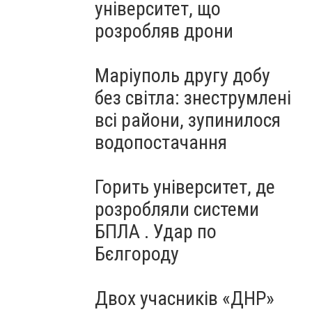
університет, що
розробляв дрони
Маріуполь другу добу
без світла: знеструмлені
всі райони, зупинилося
водопостачання
Горить університет, де
розробляли системи
БПЛА . Удар по
Бєлгороду
Двох учасників «ДНР»