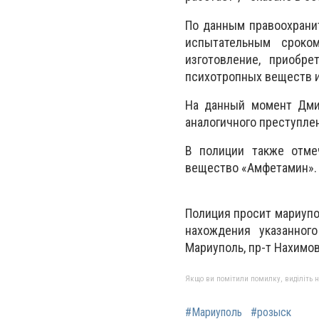
По данным правоохранит
испытательным сроко
изготовление, приобре
психотропных веществ ил
На данный момент Дми
аналогичного преступле
В полиции также отме
вещество «Амфетамин».
Полиция просит мариупо
нахождения указанного
Мариуполь, пр-т Нахимова
Якщо ви помітили помилку, виділіть нео
#Мариуполь
#розыск