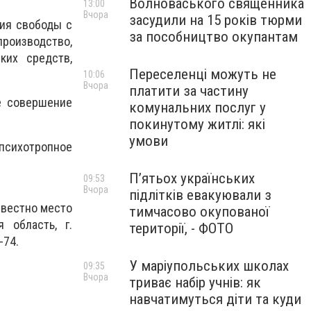
Волноваського священника
13:00
Вчора
засудили на 15 років тюрми
ния свободы с
за пособництво окупантам
оизводство,
ких средств,
Переселенці можуть не
10:06
Вчора
платити за частину
е совершение
комунальних послуг у
покинутому житлі: які
умови
психотропное
П’ятьох українських
09:53
Вчора
підлітків евакуювали з
звестно место
тимчасово окупованої
 область, г.
території, - ФОТО
-74.
У маріупольських школах
09:35
Вчора
триває набір учнів: як
навчатимуться діти та куди