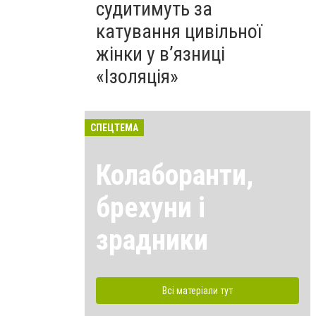
судитимуть за
катування цивільної
жінки у в’язниці
«Ізоляція»
СПЕЦТЕМА
Колаборанти,
брехуни і
зрадники
Всі матеріали тут