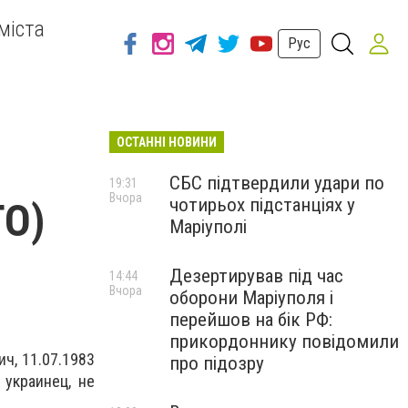
міста
Рус
ОСТАННІ НОВИНИ
СБС підтвердили удари по
19:31
Вчора
чотирьох підстанціях у
ТО)
Маріуполі
Дезертирував під час
14:44
Вчора
оборони Маріуполя і
перейшов на бік РФ:
прикордоннику повідомили
ч, 11.07.1983
про підозру
 украинец, не