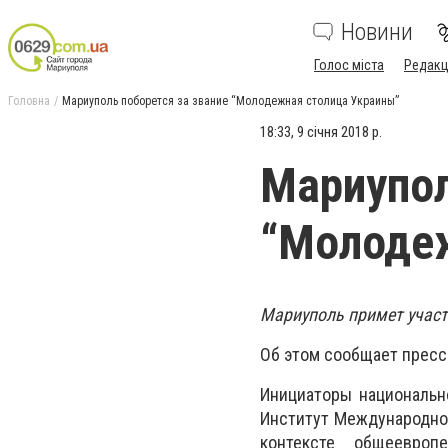
Новини
Голос міста
Редакц
Головна
Мариуполь поборется за звание “Молодежная столица Украины”
18:33, 9 січня 2018 р.
Мариупол
“Молодеж
Мариуполь примет участ
Об этом сообщает пресс
Инициаторы национальн
Институт Международной
контексте общеевроп