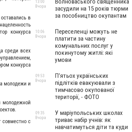
Волноваського священника
13:00
Вчора
засудили на 15 років тюрми
за пособництво окупантам
 оставались в
нацеленность
Переселенці можуть не
тор конкурса
10:06
Вчора
платити за частину
комунальних послуг у
да среди всех
покинутому житлі: які
управлением,
умови
ором конкурса
П’ятьох українських
09:53
Вчора
підлітків евакуювали з
ва молодежи и
тимчасово окупованої
території, - ФОТО
и молодежной
оектов.
У маріупольських школах
09:35
Вчора
триває набір учнів: як
т совместно с
навчатимуться діти та куди