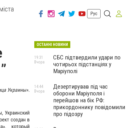
міста
Рус
ОСТАННІ НОВИНИ
е
СБС підтвердили удари по
19:31
Вчора
чотирьох підстанціях у
”
Маріуполі
Дезертирував під час
14:44
ица Украины».
Вчора
оборони Маріуполя і
перейшов на бік РФ:
прикордоннику повідомили
ы, Украинский
про підозру
оект создан в
а», который