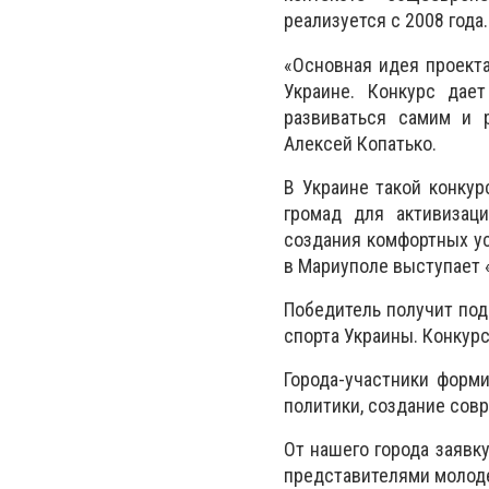
реализуется с 2008 года.
«Основная идея проекта
Украине. Конкурс дае
развиваться самим и р
Алексей Копатько.
В Украине такой конкур
громад для активизац
создания комфортных ус
в Мариуполе выступает
Победитель получит под
спорта Украины. Конкур
Города-участники форм
политики, создание сов
От нашего города заявк
представителями молод