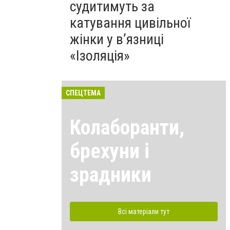
судитимуть за
катування цивільної
жінки у в’язниці
«Ізоляція»
СПЕЦТЕМА
Колаборанти,
брехуни і
зрадники
Всі матеріали тут