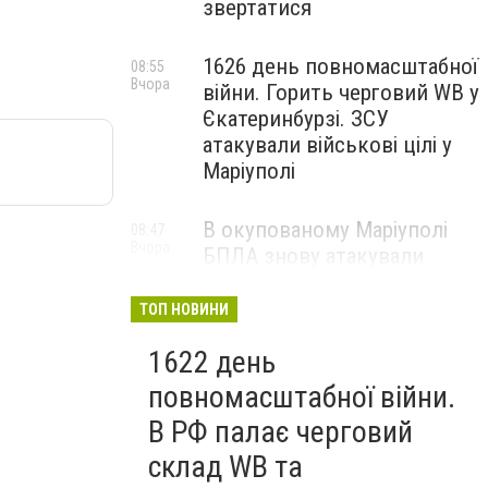
звертатися
1626 день повномасштабної
08:55
Вчора
війни. Горить черговий WB у
Єкатеринбурзі. ЗСУ
атакували військові цілі у
Маріуполі
В окупованому Маріуполі
08:47
Вчора
БПЛА знову атакували
енергетичну інфраструктуру,
— ВІДЕО
ТОП НОВИНИ
1622 день
повномасштабної війни.
В РФ палає черговий
склад WB та