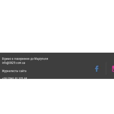
Віримо в повернення до Маріуполя
info@0629.com.ua
Журналисты сайта
+38 (096) 91 303 68
Допускається цитування матеріалів без отримання попередньої згоди 0629.com.ua за
пошукових систем гіперпосилання на цитовані статті не нижче другого абзацу в тек
Матеріали з плашками "Новини компаній", "Промо", "Партнерський матеріал", "Партнер
Реклама на сайті
Ф