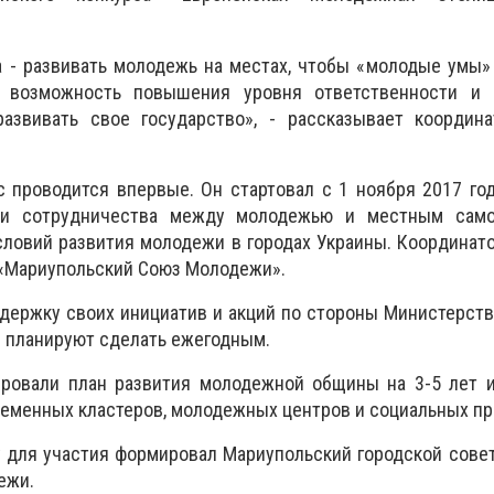
 - развивать молодежь на местах, чтобы «молодые умы»
т возможность повышения уровня ответственности и 
азвивать свое государство», - рассказывает координа
с проводится впервые. Он стартовал с 1 ноября 2017 го
ии сотрудничества между молодежью и местным само
ловий развития молодежи в городах Украины. Координат
 «Мариупольский Союз Молодежи».
держку своих инициатив и акций по стороны Министерст
с планируют сделать ежегодным.
ировали план развития молодежной общины на 3-5 лет 
ременных кластеров, молодежных центров и социальных пр
у для участия формировал Мариупольский городской сове
ежи.