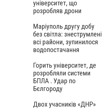
університет, що
розробляв дрони
Маріуполь другу добу
без світла: знеструмлені
всі райони, зупинилося
водопостачання
Горить університет, де
розробляли системи
БПЛА . Удар по
Бєлгороду
Двох учасників «ДНР»