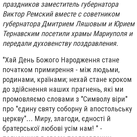
праздников заместитель губернатора
Виктор Ремский вместе с советником
губернатора Дмитрием Ляшовым и Юрием
Тернавским посетили храмы Мариуполя и
передали духовенству поздравления.
"Хай День Божого Народження стане
початком примирення - між людьми,
родинами, країнами; нехай стане кроком
до здійснення наших прагнень, які ми
промовляємо словами з "Символу віри"
про "єдину святу соборну й апостольську
церкву"... Миру, злагоди, єдності й
братерської любові усім нам! " -