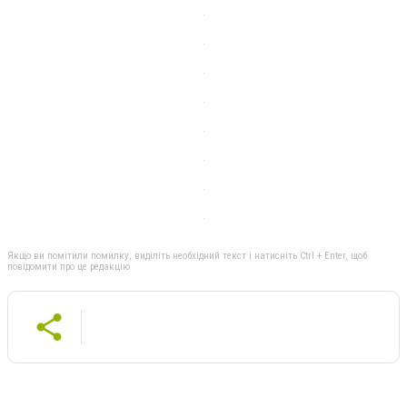
Якщо ви помітили помилку, виділіть необхідний текст і натисніть Ctrl + Enter, щоб
повідомити про це редакцію