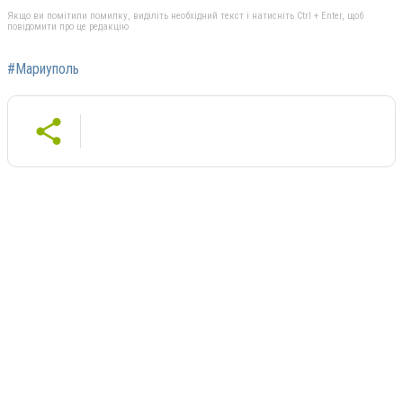
Якщо ви помітили помилку, виділіть необхідний текст і натисніть Ctrl + Enter, щоб
повідомити про це редакцію
#Мариуполь