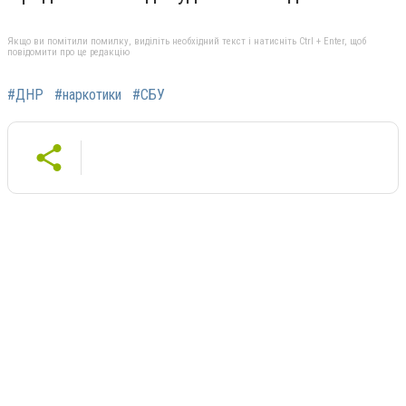
Якщо ви помітили помилку, виділіть необхідний текст і натисніть Ctrl + Enter, щоб
повідомити про це редакцію
#ДНР
#наркотики
#СБУ