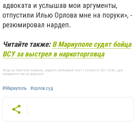
адвоката и услышав мои аргументы,
отпустили Илью Орлова мне на поруки», -
резюмировал нардеп.
Читайте также:
В Мариуполе судят бойца
ВСУ за выстрел в наркоторговца
Якщо ви помітили помилку, виділіть необхідний текст і натисніть Ctrl + Enter, щоб
повідомити про це редакцію
#Мариуполь
#орлов.суд