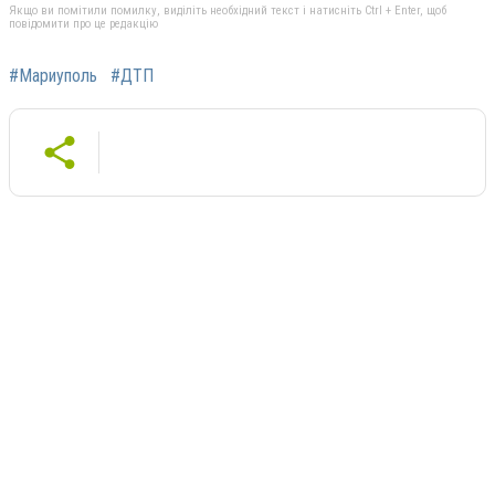
Якщо ви помітили помилку, виділіть необхідний текст і натисніть Ctrl + Enter, щоб
повідомити про це редакцію
#Мариуполь
#ДТП