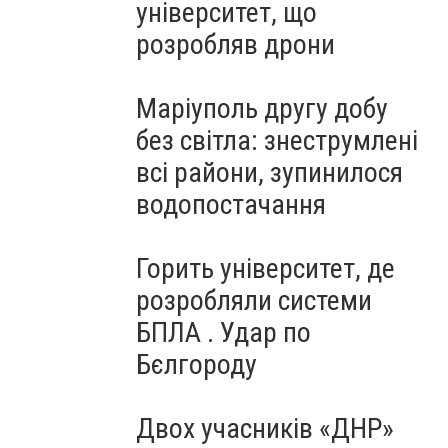
університет, що
розробляв дрони
Маріуполь другу добу
без світла: знеструмлені
всі райони, зупинилося
водопостачання
Горить університет, де
розробляли системи
БПЛА . Удар по
Бєлгороду
Двох учасників «ДНР»