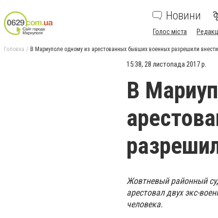
Новини
Голос міста
Редакц
Головна
В Мариуполе одному из арестованных бывших военных разрешили внести
15:38, 28 листопада 2017 р.
В Мариуп
арестов
разрешил
Жовтневый районный суд
арестовал двух экс-вое
человека.