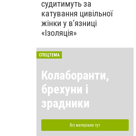
судитимуть за
катування цивільної
жінки у в’язниці
«Ізоляція»
СПЕЦТЕМА
Колаборанти,
брехуни і
зрадники
Всі матеріали тут