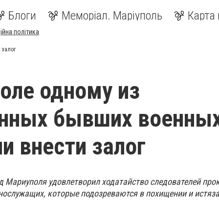
Блоги
Меморіал. Маріуполь
Карта 
ійна політика
 залог
оле одному из
анных бывших военны
и внести залог
 Мариуполя удовлетворил ходатайство следователей прок
ннослужащих, которые подозреваются в похищении и истяз