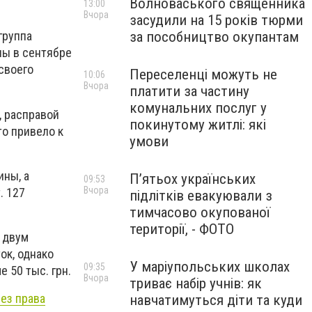
Волноваського священника
13:00
Вчора
засудили на 15 років тюрми
за пособництво окупантам
группа
ны в сентябре
своего
Переселенці можуть не
10:06
Вчора
платити за частину
комунальних послуг у
, расправой
покинутому житлі: які
то привело к
умови
ины, а
П’ятьох українських
09:53
Вчора
. 127
підлітків евакуювали з
тимчасово окупованої
території, - ФОТО
 двум
ок, однако
У маріупольських школах
09:35
 50 тыс. грн.
Вчора
триває набір учнів: як
ез права
навчатимуться діти та куди