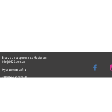
Віримо в повернення до Маріуполя
info@0629.com.ua
Журналисты сайта
+38 (096) 91 303 68
Допускається цитування матеріалів без отримання попередньої згоди 0629.com.ua за
пошукових систем гіперпосилання на цитовані статті не нижче другого абзацу в тек
Матеріали з плашками "Новини компаній", "Промо", "Партнерський матеріал", "Партнер
Реклама на сайті
Ф