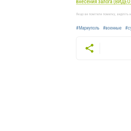
внесения залога (ВИДЕО
Якщо ви помітили помилку, виділіть нео
#Мариуполь
#военные
#с