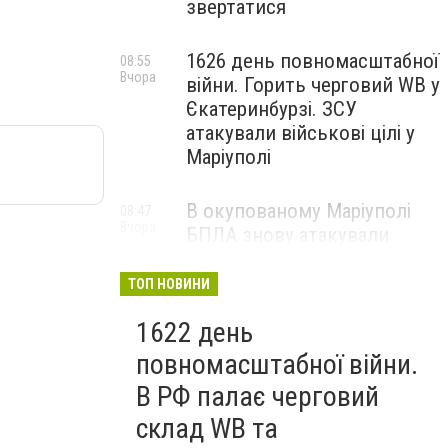
звертатися
1626 день повномасштабної
08:55
Вчора
війни. Горить черговий WB у
Єкатеринбурзі. ЗСУ
атакували військові цілі у
Маріуполі
В окупованому Маріуполі
08:47
Вчора
БПЛА знову атакували
енергетичну інфраструктуру,
— ВІДЕО
ТОП НОВИНИ
1622 день
повномасштабної війни.
В РФ палає черговий
склад WB та