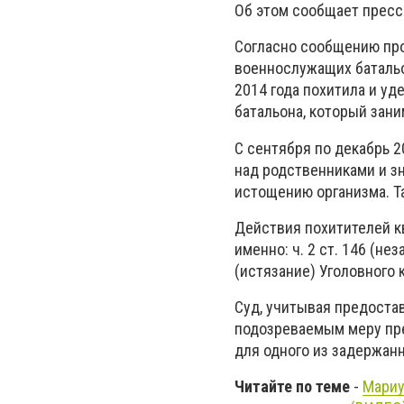
Об этом сообщает пресс
Согласно сообщению про
военнослужащих батальо
2014 года похитила и уд
батальона, который зан
С сентября по декабрь 
над родственниками и зн
истощению организма. Т
Действия похитителей к
именно: ч. 2 ст. 146 (не
(истязание) Уголовного 
Суд, учитывая предоста
подозреваемым меру пре
для одного из задержанн
Читайте по теме
-
Мариу