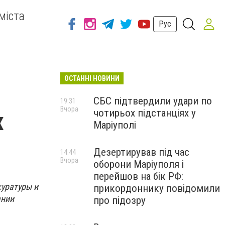
міста
Рус
ОСТАННІ НОВИНИ
СБС підтвердили удари по
19:31
Вчора
чотирьох підстанціях у
х
Маріуполі
Дезертирував під час
14:44
Вчора
оборони Маріуполя і
перейшов на бік РФ:
уратуры и
прикордоннику повідомили
ании
про підозру