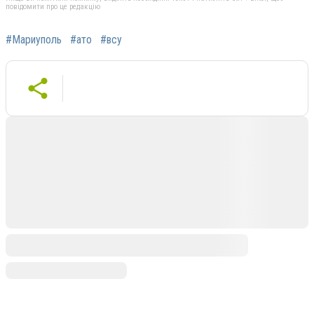
повідомити про це редакцію
#Мариуполь
#ато
#всу