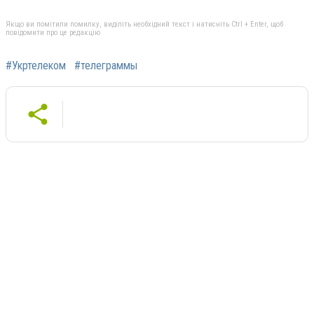
Якщо ви помітили помилку, виділіть необхідний текст і натисніть Ctrl + Enter, щоб
повідомити про це редакцію
#Укртелеком
#телеграммы