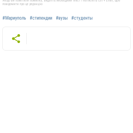
Якщо ви помітили помилку, виділіть необхідний текст і натисніть Ctrl + Enter, щоб
повідомити про це редакцію
#Мариуполь
#стипендии
#вузы
#студенты