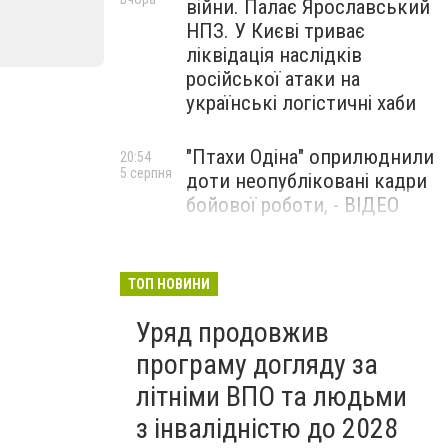
війни. Палає Ярославський
НПЗ. У Києві триває
ліквідація наслідків
російської атаки на
українські логістичні хаби
"Птахи Одіна" оприлюднили
20:54
5 серпня
доти неопубліковані кадри
бойової роботи, - ВІДЕО
Маріуполець Андрій
17:15
5 серпня
Бєдняков зіграє тата
ТОП НОВИНИ
Петрика П’яточкина у
Уряд продовжив
новому українському
фільмі, - ФОТО
програму догляду за
літніми ВПО та людьми
з інвалідністю до 2028