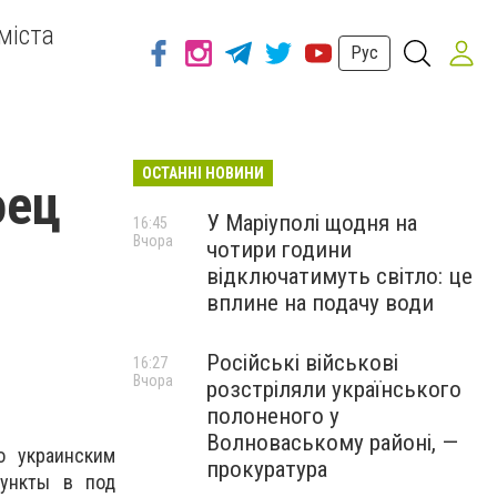
міста
Рус
ОСТАННІ НОВИНИ
оец
У Маріуполі щодня на
16:45
Вчора
чотири години
відключатимуть світло: це
вплине на подачу води
Російські військові
16:27
Вчора
розстріляли українського
полоненого у
Волноваському районі, —
о украинским
прокуратура
пункты в под