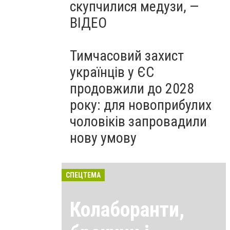
скупчилися медузи, —
ВІДЕО
Тимчасовий захист
українців у ЄС
продовжили до 2028
року: для новоприбулих
чоловіків запровадили
нову умову
СПЕЦТЕМА
Колаборанти,