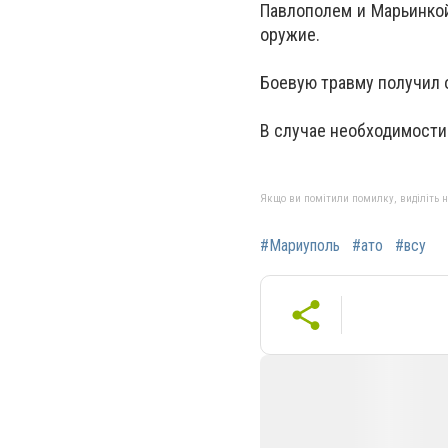
Павлополем и Марьинкой
оружие.
Боевую травму получил 
В случае необходимости 
Якщо ви помітили помилку, виділіть нео
#Мариуполь
#ато
#всу