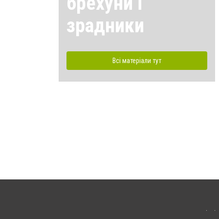
брехуни і
зрадники
Всі матеріали тут