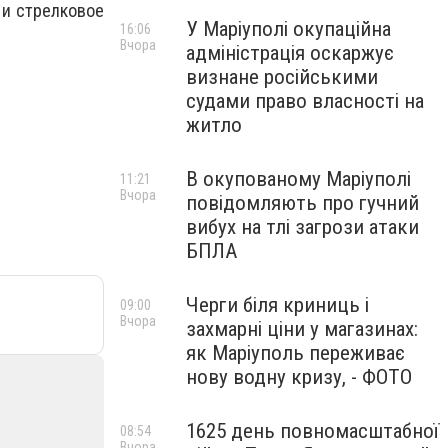
 и стрелковое
У Маріуполі окупаційна
16:06
Вчора
адміністрація оскаржує
визнане російськими
судами право власності на
житло
В окупованому Маріуполі
11:21
Вчора
повідомляють про гучний
вибух на тлі загрози атаки
БПЛА
Черги біля криниць і
09:00
Вчора
захмарні ціни у магазинах:
як Маріуполь переживає
нову водну кризу, - ФОТО
1625 день повномасштабної
08:54
Вчора