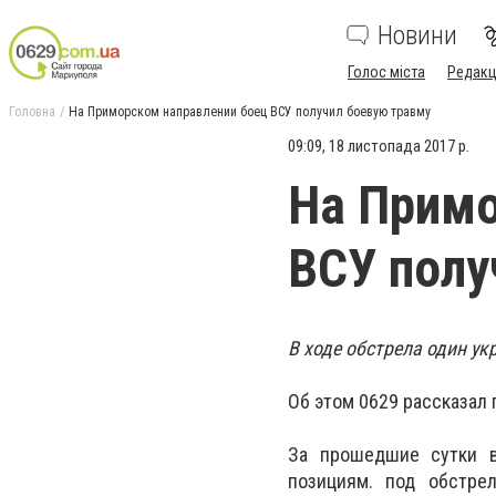
Новини
Голос міста
Редакц
Головна
На Приморском направлении боец ВСУ получил боевую травму
09:09, 18 листопада 2017 р.
На Примо
ВСУ полу
В ходе обстрела один у
Об этом 0629 рассказал
За прошедшие сутки в
позициям. под обстре