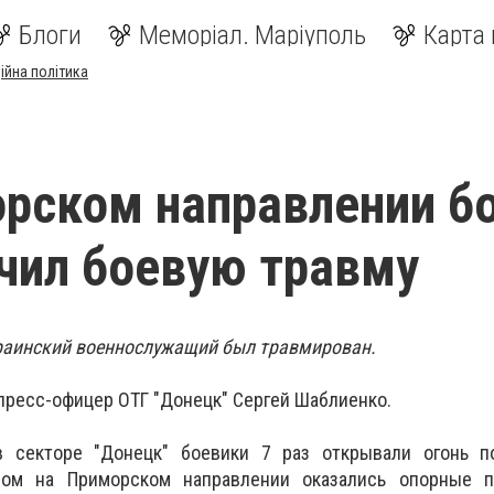
Блоги
Меморіал. Маріуполь
Карта 
ійна політика
рском направлении б
чил боевую травму
краинский военнослужащий был травмирован.
 пресс-офицер ОТГ "Донецк" Сергей Шаблиенко.
 секторе "Донецк" боевики 7 раз открывали огонь п
лом на Приморском направлении оказались опорные 