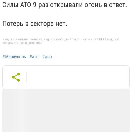
Силы АТО 9 раз открывали огонь в ответ.
Потерь в секторе нет.
Якщо ви помітили помилку, виділіть необхідний текст і натисніть Ctrl + Enter, щоб
повідомити про це редакцію
#Мариуполь
#ато
#днр