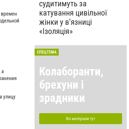
судитимуть за
катування цивільної
о времен
жінки у в’язниці
модельной
«Ізоляція»
СПЕЦТЕМА
Колаборанти,
 а
хранения
брехуни і
зрадники
а улицу
Всі матеріали тут