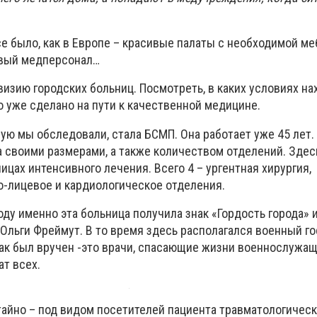
се было, как в Европе – красивые палаты с необходимой ме
ивый медперсонал…
изию городских больниц. Посмотреть, в каких условиях на
что уже сделано на пути к качественной медицине.
ую мы обследовали, стала БСМП. Она работает уже 45 лет.
а своими размерами, а также количеством отделений. Здесь
ницах интенсивного лечения. Всего 4 – ургентная хирургия,
о-лицевое и кардиологическое отделения.
году именно эта больница получила знак «Гордость города» и
Ольги Фреймут. В то время здесь располагался военный го
нак был вручен -это врачи, спасающие жизни военнослужащ
ат всех.
айно – под видом посетителей пациента травматологическ