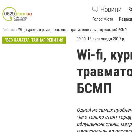
Новини
Голос міста
Редакц
Головна
Wi-fi, курилка и ремонт: как живет травматология мариупольской БСМП
09:00, 18 листопада 2017 р.
"БЕЗ ХАЛАТА". ТАЙНАЯ РЕВИЗИЯ
Wi-fi, ку
травмато
БСМП
Одной их самых проблем
Чего только стоят город
облущенные стены, матр
мариупольцы до последн