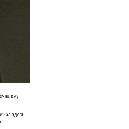
лечащему
Лежал здесь
».