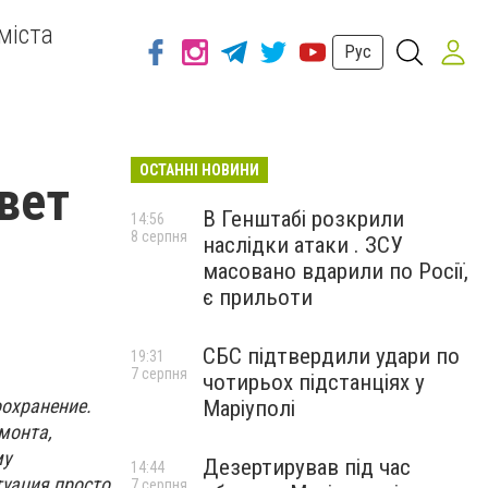
міста
Рус
ОСТАННІ НОВИНИ
ивет
В Генштабі розкрили
14:56
8 серпня
наслідки атаки . ЗСУ
масовано вдарили по Росії,
є прильоти
СБС підтвердили удари по
19:31
7 серпня
чотирьох підстанціях у
охранение.
Маріуполі
монта,
му
Дезертирував під час
14:44
туация просто
7 серпня