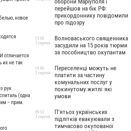
оборони Маріуполя і
перейшов на бік РФ:
прикордоннику повідомили
белью, новое
про підозру
ходятся
Волноваського священника
13:00
7 серпня
засудили на 15 років тюрми
за пособництво окупантам
 И отличается
 их не так
Переселенці можуть не
10:06
7 серпня
платити за частину
комунальних послуг у
з рук
покинутому житлі: які
спиталь (одна
умови
им – прим.
П’ятьох українських
09:53
7 серпня
підлітків евакуювали з
тимчасово окупованої
ого