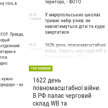
території, - ФОТО
у того, в
У маріупольських школах
09:35
7 серпня
триває набір учнів: як
навчатимуться діти та куди
звертатися
СССР. Правда,
торый
1626 день повномасштабної
08:55
 отделений.
7 серпня
війни. Горить черговий WB у
итарки и
Єкатеринбурзі. ЗСУ
ется
атакували військові цілі у
одно.
Маріуполі
ТОП НОВИНИ
х нужно
1622 день
коридоре – их
повномасштабної війни.
В РФ палає черговий
склад WB та