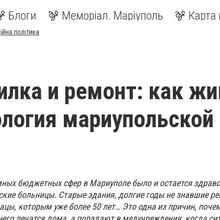
Блоги
Меморіал. Маріуполь
Карта 
ійна політика
рилка и ремонт: как ж
логия мариупольской
ных бюджетных сфер в Мариуполе было и остается здраво
ские больницы. Старые здания, долгие годы не знавшие ре
ацы, которым уже более 50 лет… Это одна из причин, поче
его лечатся дома, а попадают в медучреждения, когда си