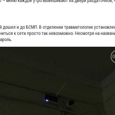
 – меню каждое утро вывешивают на двери раздаточной, 
й дошел и до БСМП. В отделении травматологии установл
читься к сети просто так невозможно. Несмотря на на
зван
ароль.