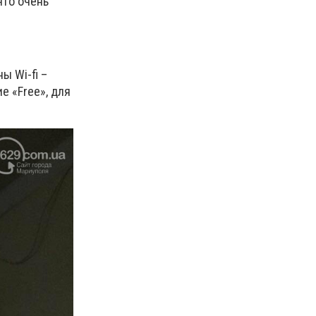
что очень
ены
Wi
-
fi
–
ие «
Free
», для