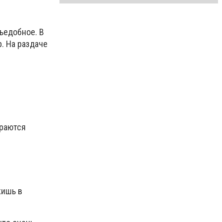
съедобное. В
р. На раздаче
араются
жишь в