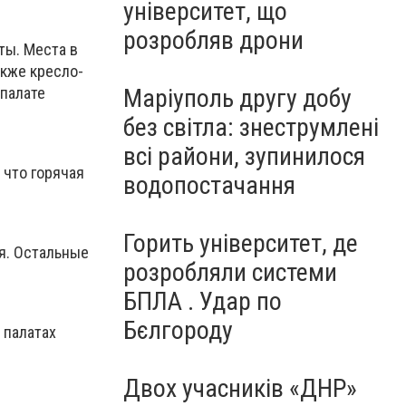
університет, що
розробляв дрони
ты. Места в
акже кресло-
 палате
Маріуполь другу добу
без світла: знеструмлені
всі райони, зупинилося
 что горячая
водопостачання
Горить університет, де
ля. Остальные
розробляли системи
БПЛА . Удар по
Бєлгороду
 палатах
Двох учасників «ДНР»