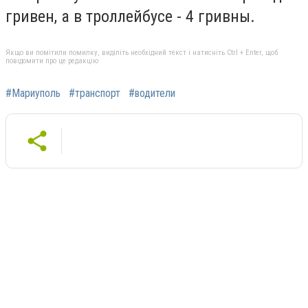
гривен, а в троллейбусе - 4 гривны.
Якщо ви помітили помилку, виділіть необхідний текст і натисніть Ctrl + Enter, щоб
повідомити про це редакцію
#Мариуполь
#транспорт
#водители