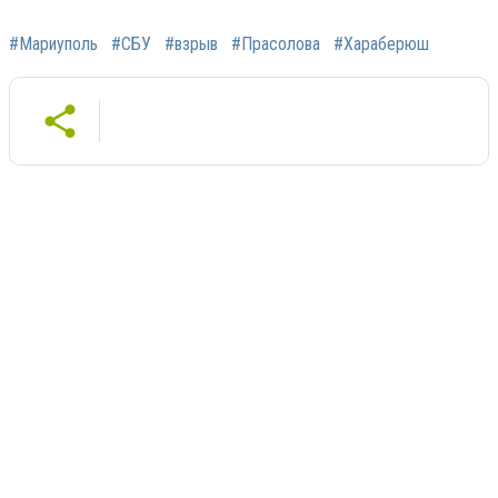
#Мариуполь
#СБУ
#взрыв
#Прасолова
#Хараберюш